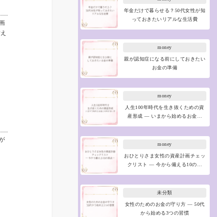
年金だけで暮らせる？50代女性が知
っておきたいリアルな生活費
画
備え
money
親が認知症になる前にしておきたい
お金の準備
money
人生100年時代を生き抜くための資
産形成 ― いまから始めるお金…
が
money
おひとりさま女性の資産計画チェッ
クリスト ― 今から備える10の…
未分類
女性のためのお金の守り方 ― 50代
から始める3つの習慣