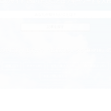
このサイトで知りたいことは？キーワードを入
の中にありますか？『投稿の多いタグTOP10』
起業 (51)
マネー (49)
女性の働き方 (48)
個人事業主 (42)
今すぐ問い合わせ