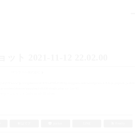
2021-11-12 22.02.00
FPラポール株式会社
t/sd219/www/jp/r/e/gmoserver/0/9/sd1054109/fp-rapport.com/wordpress-4.9.6-ja-jetpack_webfo
p-content/themes/gugulog1-child/single.php
on line
65
リーンショット 2021-11-12 22.02.00」
e+
B!
はてブ
pocket
LINE
Feedly