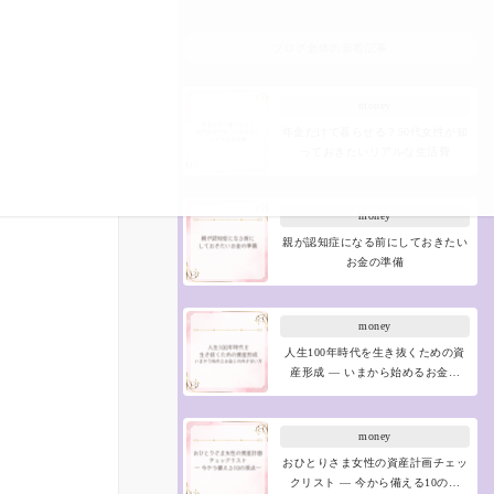
ブログ全体の新着記事
money
年金だけで暮らせる？50代女性が知
っておきたいリアルな生活費
money
親が認知症になる前にしておきたい
お金の準備
money
人生100年時代を生き抜くための資
産形成 ― いまから始めるお金…
money
おひとりさま女性の資産計画チェッ
クリスト ― 今から備える10の…