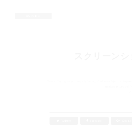
2021/11/13
スクリーンショット 
Notice
: Trying to get property 'term_id' of non-object in
/expor
undernavicontrol/w
「スク
Twitter
Facebook
Googl