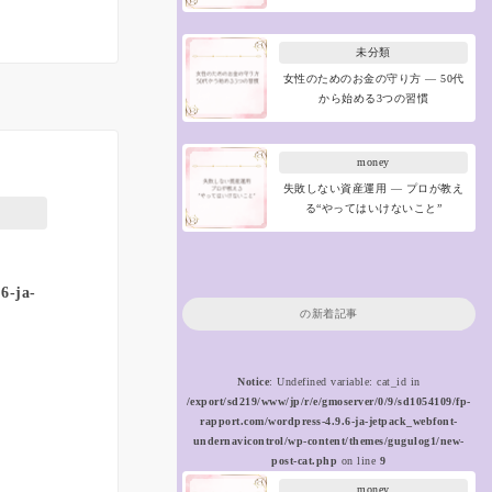
未分類
女性のためのお金の守り方 ― 50代
から始める3つの習慣
money
失敗しない資産運用 ― プロが教え
る“やってはいけないこと”
6-ja-
の新着記事
Notice
: Undefined variable: cat_id in
/export/sd219/www/jp/r/e/gmoserver/0/9/sd1054109/fp-
rapport.com/wordpress-4.9.6-ja-jetpack_webfont-
undernavicontrol/wp-content/themes/gugulog1/new-
post-cat.php
on line
9
money