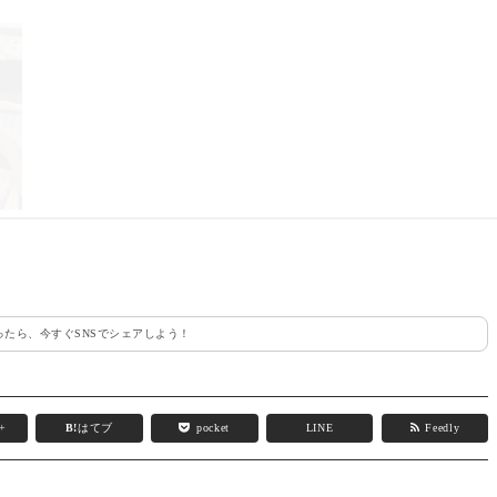
たら、今すぐSNSでシェアしよう！
e+
B!
はてブ
pocket
LINE
Feedly