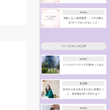
money
失敗しない資産運用 ― プロが教え
る“やってはいけないこと”
ブログ全体の人気記事
money
バンクオブハワイで口座作ってみた
未分類
自分の人生を生きるために必要なこ
と：自分軸を持つ方法とは？
money