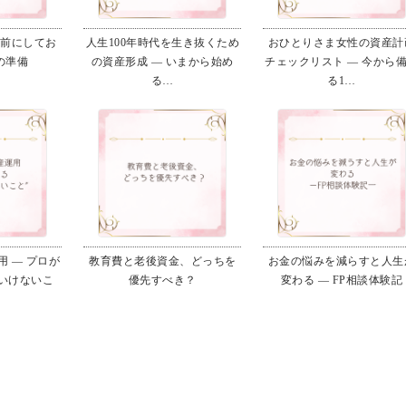
る前にしてお
人生100年時代を生き抜くため
おひとりさま女性の資産計
の準備
の資産形成 ― いまから始め
チェックリスト ― 今から
る…
る1…
 ― プロが
教育費と老後資金、どっちを
お金の悩みを減らすと人生
いけないこ
優先すべき？
変わる ― FP相談体験記