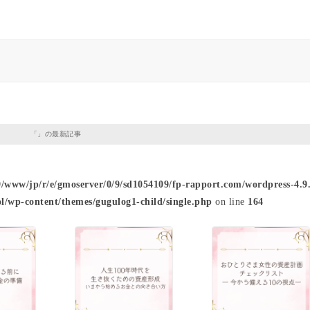
「」の最新記事
9/www/jp/r/e/gmoserver/0/9/sd1054109/fp-rapport.com/wordpress-4.9.
l/wp-content/themes/gugulog1-child/single.php
on line
164