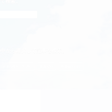
れて検索。
の中から選択して記事を検索。
お金の増やし方 (38)
投資 (21)
投資信託 (20)