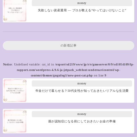
money
失敗しない資産運用 ― プロが教える“やってはいけないこと”
の新着記事
Notice
: Undefined variable: cat_id in
/export/sd219/www/jp/r/e/gmoserver/0/9/sd1054109/fp-
rapport.com/wordpress-4.9.6-ja-jetpack_webfont-undernavicontrol/wp-
content/themes/gugulog1/new-post-cat.php
on line
9
money
年金だけで暮らせる？50代女性が知っておきたいリアルな生活費
money
親が認知症になる前にしておきたいお金の準備