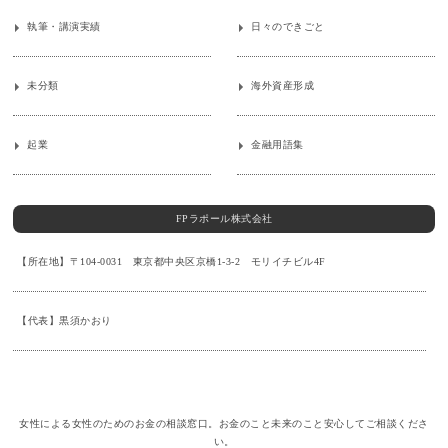
執筆・講演実績
日々のできごと
未分類
海外資産形成
起業
金融用語集
FPラポール株式会社
【所在地】〒104-0031 東京都中央区京橋1-3-2 モリイチビル4F
【代表】黒須かおり
女性による女性のためのお金の相談窓口。お金のこと未来のこと安心してご相談くださ
い。