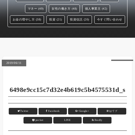
マネー (49)
女性の働き方 (48)
個人事業主 (42)
お金の増やし方 (38)
投資 (21)
投資信託 (20)
今すぐ問い合わせ
2019/06/11
6498e9cc15c7d32e4b619c5b4575531d_s
Twitter
Facebook
Google+
B!
はてブ
pocket
LINE
Feedly