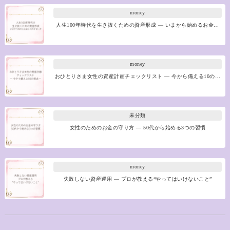
money
人生100年時代を生き抜くための資産形成 ― いまから始めるお金…
money
おひとりさま女性の資産計画チェックリスト ― 今から備える10の…
未分類
女性のためのお金の守り方 ― 50代から始める3つの習慣
money
失敗しない資産運用 ― プロが教える“やってはいけないこと”