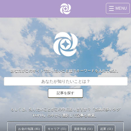
MENU
あなたがこのサイトで知りたいことは？キーワードを入れて検索。
もしくは、知りたいことがこの中にありますか？『投稿の多いタグ
TOP10』の中から選択して記事を検索。
お金の知識 (85)
キャリア (55)
資産形成 (51)
起業 (51)