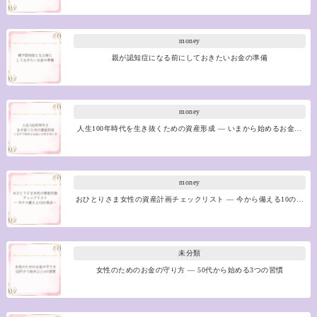
money
親が認知症になる前にしておきたいお金の準備
money
人生100年時代を生き抜くための資産形成 ― いまから始めるお金…
money
おひとりさま女性の資産計画チェックリスト ― 今から備える10の…
未分類
女性のためのお金の守り方 ― 50代から始める3つの習慣