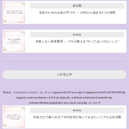
未分類
女性のためのお金の守り方 ― 50代から始める3つの習慣
money
失敗しない資産運用 ― プロが教える“やってはいけないこと”
の新着記事
Notice
: Undefined variable: cat_id in
/export/sd219/www/jp/r/e/gmoserver/0/9/sd1054109/fp-
rapport.com/wordpress-4.9.6-ja-jetpack_webfont-undernavicontrol/wp-
content/themes/gugulog1/new-post-cat.php
on line
9
money
年金だけで暮らせる？50代女性が知っておきたいリアルな生活費