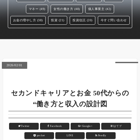
マネー (49)
女性の働き方 (48)
個人事業主 (42)
お金の増やし方 (38)
投資 (21)
投資信託 (20)
今すぐ問い合わせ
2026/02/01
セカンドキャリアとお金 50代からの
“働き方と収入の設計図
Twitter
Facebook
Google+
B!
はてブ
pocket
LINE
Feedly