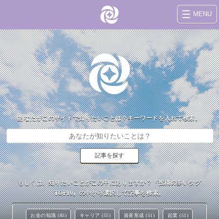
MENU
あなたがこのサイトで知りたいことは？キーワードを入れて検索。
もしくは、知りたいことがこの中にありますか？『投稿の多いタグ
TOP10』の中から選択して記事を検索。
お金の知識 (85)
キャリア (55)
資産形成 (51)
起業 (51)