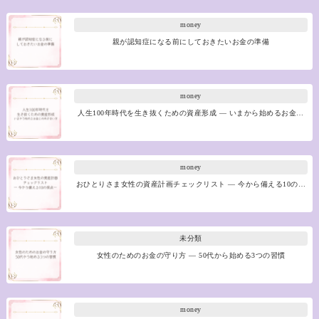
money
親が認知症になる前にしておきたいお金の準備
money
人生100年時代を生き抜くための資産形成 ― いまから始めるお金…
money
おひとりさま女性の資産計画チェックリスト ― 今から備える10の…
未分類
女性のためのお金の守り方 ― 50代から始める3つの習慣
money