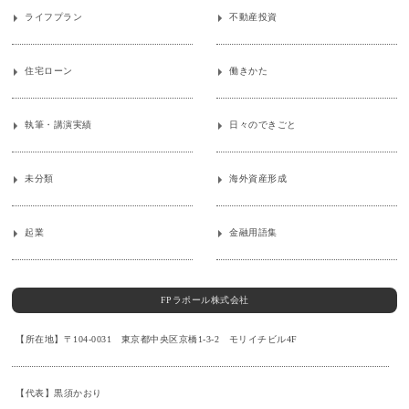
ライフプラン
不動産投資
住宅ローン
働きかた
執筆・講演実績
日々のできごと
未分類
海外資産形成
起業
金融用語集
FPラポール株式会社
【所在地】〒104-0031 東京都中央区京橋1-3-2 モリイチビル4F
【代表】黒須かおり