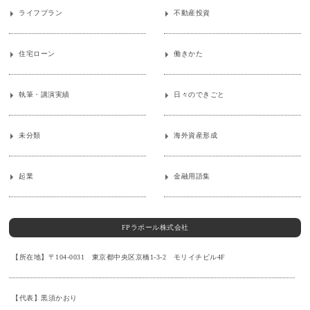
ライフプラン
不動産投資
住宅ローン
働きかた
執筆・講演実績
日々のできごと
未分類
海外資産形成
起業
金融用語集
FPラポール株式会社
【所在地】〒104-0031 東京都中央区京橋1-3-2 モリイチビル4F
【代表】黒須かおり