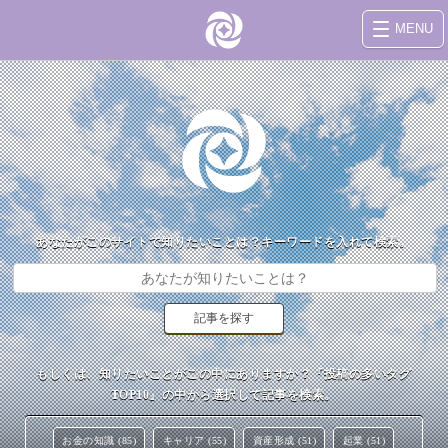
MENU
あなたがこのサイトで知りたいことは？キーワードを入れて検索。
もしくは、知りたいことがこの中にありますか？『投稿の多いタグ
TOP10』の中から選択して記事を検索。
お金の知識 (85)
キャリア (55)
資産形成 (51)
起業 (51)