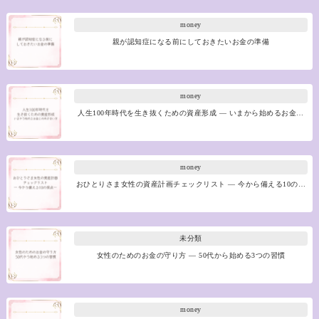
money
親が認知症になる前にしておきたいお金の準備
money
人生100年時代を生き抜くための資産形成 ― いまから始めるお金…
money
おひとりさま女性の資産計画チェックリスト ― 今から備える10の…
未分類
女性のためのお金の守り方 ― 50代から始める3つの習慣
money