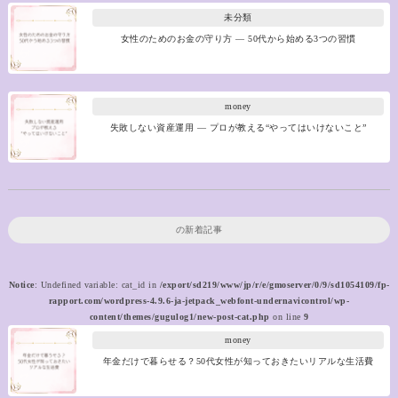
未分類
女性のためのお金の守り方 ― 50代から始める3つの習慣
money
失敗しない資産運用 ― プロが教える“やってはいけないこと”
の新着記事
Notice
: Undefined variable: cat_id in
/export/sd219/www/jp/r/e/gmoserver/0/9/sd1054109/fp-
rapport.com/wordpress-4.9.6-ja-jetpack_webfont-undernavicontrol/wp-
content/themes/gugulog1/new-post-cat.php
on line
9
money
年金だけで暮らせる？50代女性が知っておきたいリアルな生活費