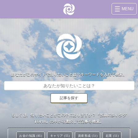
MENU
あなたがこのサイトで知りたいことは？キーワードを入れて検索。
もしくは、知りたいことがこの中にありますか？『投稿の多いタグ
TOP10』の中から選択して記事を検索。
お金の知識 (85)
キャリア (55)
資産形成 (51)
起業 (51)