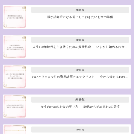
money
親が認知症になる前にしておきたいお金の準備
money
人生100年時代を生き抜くための資産形成 ― いまから始めるお金…
money
おひとりさま女性の資産計画チェックリスト ― 今から備える10の…
未分類
女性のためのお金の守り方 ― 50代から始める3つの習慣
money