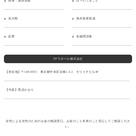
執筆・講演実績
日々のできごと
未分類
海外資産形成
起業
金融用語集
FPラポール株式会社
【所在地】〒104-0031 東京都中央区京橋1-3-2 モリイチビル4F
【代表】黒須かおり
女性による女性のためのお金の相談窓口。お金のこと未来のこと安心してご相談くださ
い。