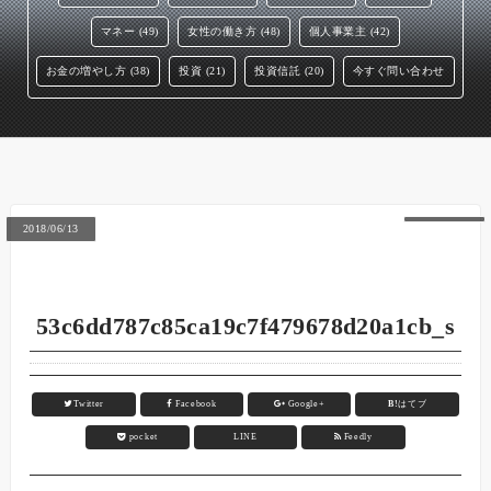
マネー (49)
女性の働き方 (48)
個人事業主 (42)
お金の増やし方 (38)
投資 (21)
投資信託 (20)
今すぐ問い合わせ
2018/06/13
53c6dd787c85ca19c7f479678d20a1cb_s
Twitter
Facebook
Google+
B!
はてブ
pocket
LINE
Feedly