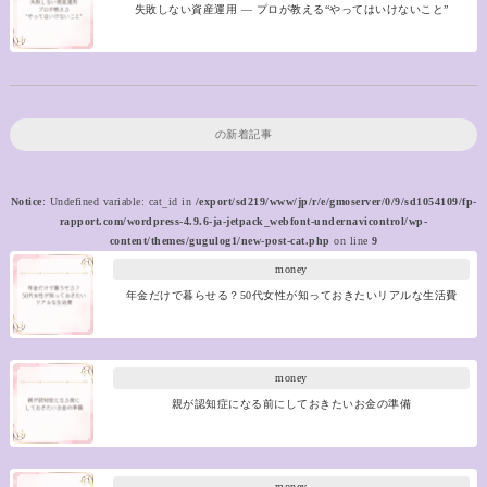
失敗しない資産運用 ― プロが教える“やってはいけないこと”
の新着記事
Notice
: Undefined variable: cat_id in
/export/sd219/www/jp/r/e/gmoserver/0/9/sd1054109/fp-
rapport.com/wordpress-4.9.6-ja-jetpack_webfont-undernavicontrol/wp-
content/themes/gugulog1/new-post-cat.php
on line
9
money
年金だけで暮らせる？50代女性が知っておきたいリアルな生活費
money
親が認知症になる前にしておきたいお金の準備
money