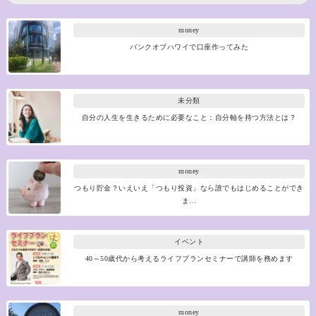
money
バンクオブハワイで口座作ってみた
未分類
自分の人生を生きるために必要なこと：自分軸を持つ方法とは？
money
つもり貯金？いえいえ「つもり投資」なら誰でもはじめることができ
ま…
イベント
40～50歳代から考えるライフプランセミナーで講師を務めます
money