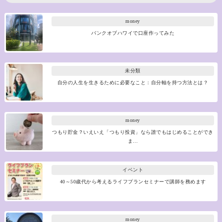
money
バンクオブハワイで口座作ってみた
未分類
自分の人生を生きるために必要なこと：自分軸を持つ方法とは？
money
つもり貯金？いえいえ「つもり投資」なら誰でもはじめることができ
ま…
イベント
40～50歳代から考えるライフプランセミナーで講師を務めます
money