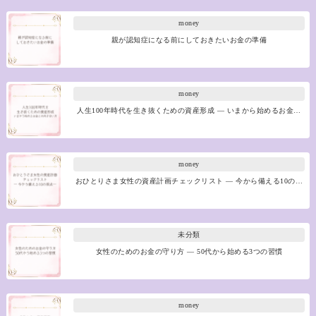
money
親が認知症になる前にしておきたいお金の準備
money
人生100年時代を生き抜くための資産形成 ― いまから始めるお金…
money
おひとりさま女性の資産計画チェックリスト ― 今から備える10の…
未分類
女性のためのお金の守り方 ― 50代から始める3つの習慣
money