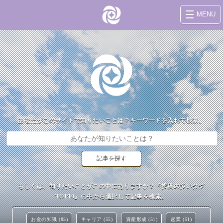
MENU
あなたがこのサイトで知りたいことは？キーワードを入れて検索。
もしくは、知りたいことがこの中にありますか？『投稿の多いタグ
TOP10』の中から選択して記事を検索。
お金の知識 (85)
キャリア (55)
資産形成 (51)
起業 (51)