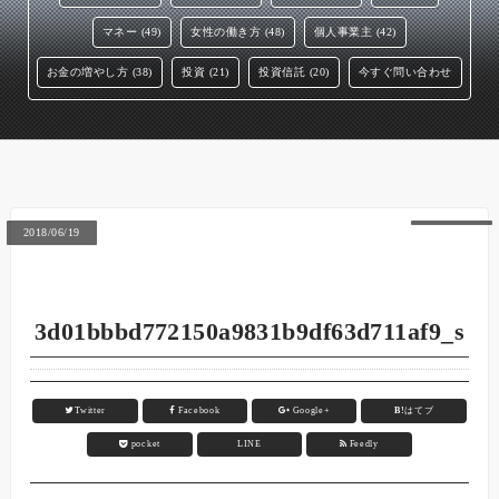
マネー (49)
女性の働き方 (48)
個人事業主 (42)
お金の増やし方 (38)
投資 (21)
投資信託 (20)
今すぐ問い合わせ
2018/06/19
3d01bbbd772150a9831b9df63d711af9_s
Twitter
Facebook
Google+
B!
はてブ
pocket
LINE
Feedly