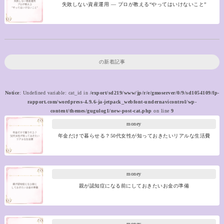
失敗しない資産運用 ― プロが教える“やってはいけないこと”
の新着記事
Notice
: Undefined variable: cat_id in
/export/sd219/www/jp/r/e/gmoserver/0/9/sd1054109/fp-
rapport.com/wordpress-4.9.6-ja-jetpack_webfont-undernavicontrol/wp-
content/themes/gugulog1/new-post-cat.php
on line
9
money
年金だけで暮らせる？50代女性が知っておきたいリアルな生活費
money
親が認知症になる前にしておきたいお金の準備
money