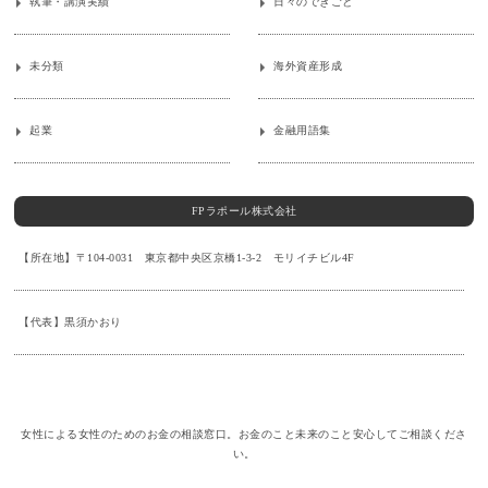
執筆・講演実績
日々のできごと
未分類
海外資産形成
起業
金融用語集
FPラポール株式会社
【所在地】〒104-0031 東京都中央区京橋1-3-2 モリイチビル4F
【代表】黒須かおり
女性による女性のためのお金の相談窓口。お金のこと未来のこと安心してご相談くださ
い。