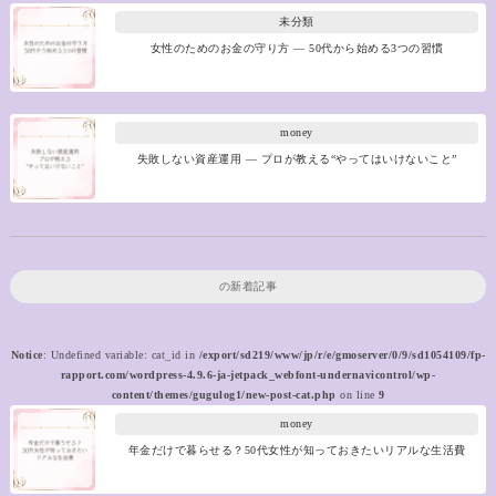
未分類
女性のためのお金の守り方 ― 50代から始める3つの習慣
money
失敗しない資産運用 ― プロが教える“やってはいけないこと”
の新着記事
Notice
: Undefined variable: cat_id in
/export/sd219/www/jp/r/e/gmoserver/0/9/sd1054109/fp-
rapport.com/wordpress-4.9.6-ja-jetpack_webfont-undernavicontrol/wp-
content/themes/gugulog1/new-post-cat.php
on line
9
money
年金だけで暮らせる？50代女性が知っておきたいリアルな生活費