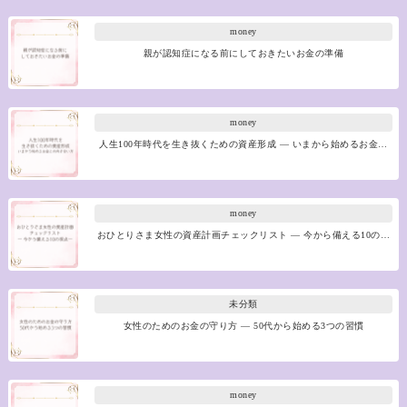
money
親が認知症になる前にしておきたいお金の準備
money
人生100年時代を生き抜くための資産形成 ― いまから始めるお金…
money
おひとりさま女性の資産計画チェックリスト ― 今から備える10の…
未分類
女性のためのお金の守り方 ― 50代から始める3つの習慣
money