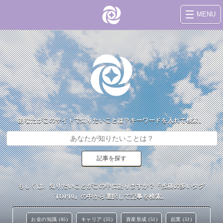
MENU
あなたがこのサイトで知りたいことは？キーワードを入れて検索。
もしくは、知りたいことがこの中にありますか？『投稿の多いタグ
TOP10』の中から選択して記事を検索。
お金の知識 (85)
キャリア (55)
資産形成 (51)
起業 (51)