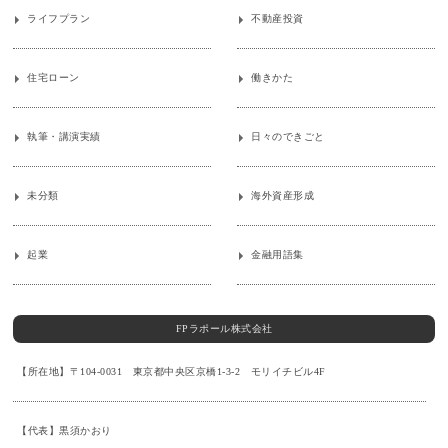
ライフプラン
不動産投資
住宅ローン
働きかた
執筆・講演実績
日々のできごと
未分類
海外資産形成
起業
金融用語集
FPラポール株式会社
【所在地】〒104-0031 東京都中央区京橋1-3-2 モリイチビル4F
【代表】黒須かおり