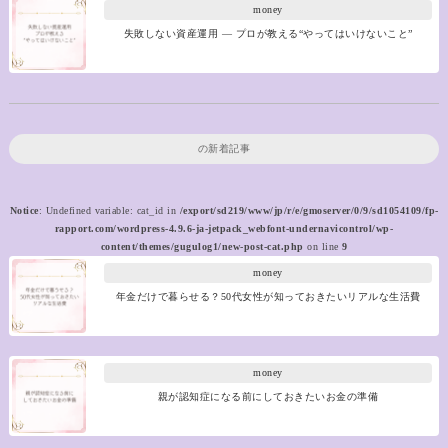
money
失敗しない資産運用 ― プロが教える“やってはいけないこと”
の新着記事
Notice
: Undefined variable: cat_id in
/export/sd219/www/jp/r/e/gmoserver/0/9/sd1054109/fp-
rapport.com/wordpress-4.9.6-ja-jetpack_webfont-undernavicontrol/wp-
content/themes/gugulog1/new-post-cat.php
on line
9
money
年金だけで暮らせる？50代女性が知っておきたいリアルな生活費
money
親が認知症になる前にしておきたいお金の準備