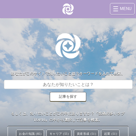
MENU
あなたがこのサイトで知りたいことは？キーワードを入れて検索。
もしくは、知りたいことがこの中にありますか？『投稿の多いタグ
TOP10』の中から選択して記事を検索。
お金の知識 (85)
キャリア (55)
資産形成 (51)
起業 (51)