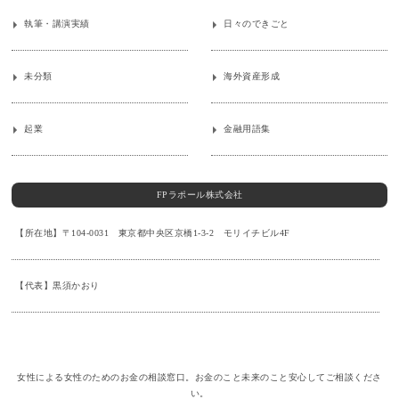
執筆・講演実績
日々のできごと
未分類
海外資産形成
起業
金融用語集
FPラポール株式会社
【所在地】〒104-0031 東京都中央区京橋1-3-2 モリイチビル4F
【代表】黒須かおり
女性による女性のためのお金の相談窓口。お金のこと未来のこと安心してご相談くださ
い。