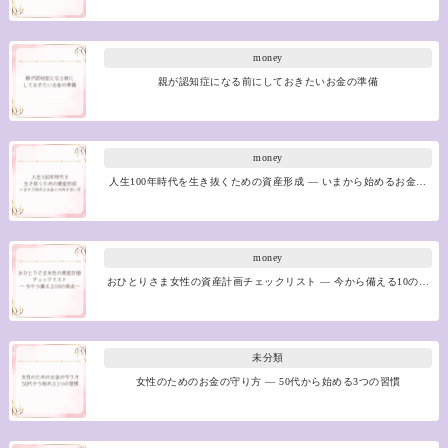
money
親が認知症になる前にしておきたいお金の準備
money
人生100年時代を生き抜くための資産形成 ― いまから始めるお金…
money
おひとりさま女性の資産計画チェックリスト ― 今から備える10の…
未分類
女性のためのお金の守り方 ― 50代から始める3つの習慣