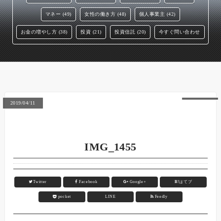
マネー (49)
女性の働き方 (48)
個人事業主 (42)
お金の増やし方 (38)
投資 (21)
投資信託 (20)
今すぐ問い合わせ
2019/04/11
IMG_1455
Twitter
Facebook
Google+
B!
はてブ
pocket
LINE
Feedly