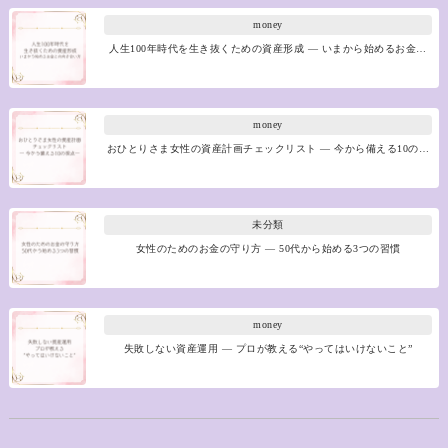
money
人生100年時代を生き抜くための資産形成 ― いまから始めるお金…
money
おひとりさま女性の資産計画チェックリスト ― 今から備える10の…
未分類
女性のためのお金の守り方 ― 50代から始める3つの習慣
money
失敗しない資産運用 ― プロが教える“やってはいけないこと”