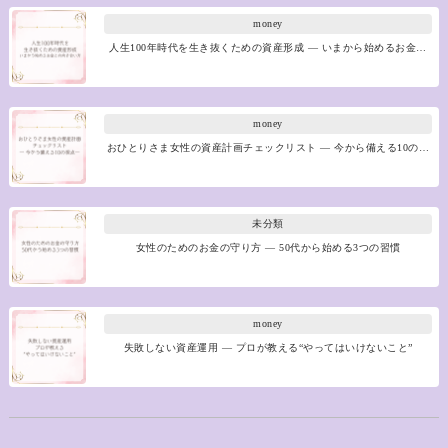
money
人生100年時代を生き抜くための資産形成 ― いまから始めるお金…
money
おひとりさま女性の資産計画チェックリスト ― 今から備える10の…
未分類
女性のためのお金の守り方 ― 50代から始める3つの習慣
money
失敗しない資産運用 ― プロが教える“やってはいけないこと”