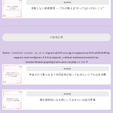
money
失敗しない資産運用 ― プロが教える“やってはいけないこと”
の新着記事
Notice
: Undefined variable: cat_id in
/export/sd219/www/jp/r/e/gmoserver/0/9/sd1054109/fp-
rapport.com/wordpress-4.9.6-ja-jetpack_webfont-undernavicontrol/wp-
content/themes/gugulog1/new-post-cat.php
on line
9
money
年金だけで暮らせる？50代女性が知っておきたいリアルな生活費
money
親が認知症になる前にしておきたいお金の準備