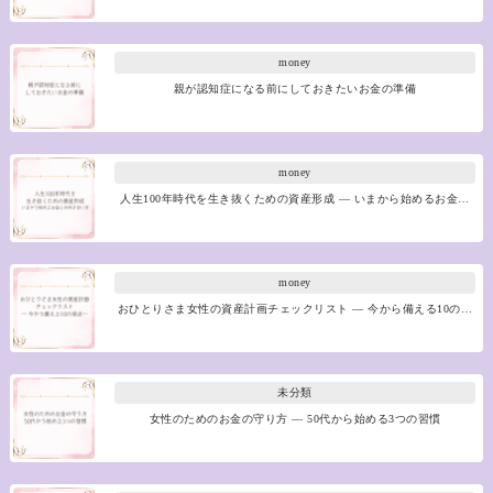
money
親が認知症になる前にしておきたいお金の準備
money
人生100年時代を生き抜くための資産形成 ― いまから始めるお金…
money
おひとりさま女性の資産計画チェックリスト ― 今から備える10の…
未分類
女性のためのお金の守り方 ― 50代から始める3つの習慣