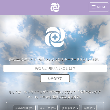
MENU
あなたがこのサイトで知りたいことは？キーワードを入れて検索。
もしくは、知りたいことがこの中にありますか？『投稿の多いタグ
TOP10』の中から選択して記事を検索。
お金の知識 (85)
キャリア (55)
資産形成 (51)
起業 (51)