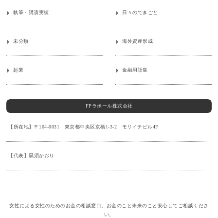
執筆・講演実績
日々のできごと
未分類
海外資産形成
起業
金融用語集
FPラポール株式会社
【所在地】〒104-0031 東京都中央区京橋1-3-2 モリイチビル4F
【代表】黒須かおり
女性による女性のためのお金の相談窓口。お金のこと未来のこと安心してご相談くださ
い。