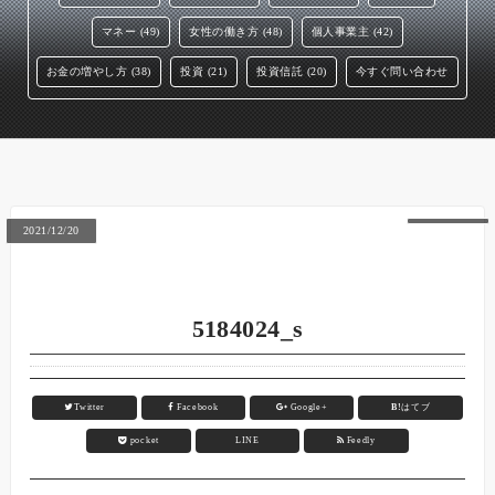
マネー (49)
女性の働き方 (48)
個人事業主 (42)
お金の増やし方 (38)
投資 (21)
投資信託 (20)
今すぐ問い合わせ
2021/12/20
5184024_s
Twitter
Facebook
Google+
B!
はてブ
pocket
LINE
Feedly