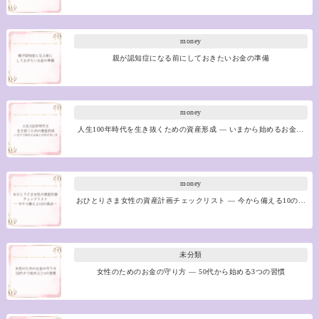
money
親が認知症になる前にしておきたいお金の準備
money
人生100年時代を生き抜くための資産形成 ― いまから始めるお金…
money
おひとりさま女性の資産計画チェックリスト ― 今から備える10の…
未分類
女性のためのお金の守り方 ― 50代から始める3つの習慣