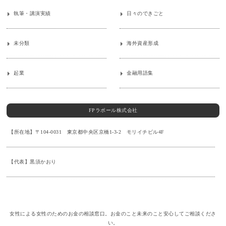
執筆・講演実績
日々のできごと
未分類
海外資産形成
起業
金融用語集
FPラポール株式会社
【所在地】〒104-0031 東京都中央区京橋1-3-2 モリイチビル4F
【代表】黒須かおり
女性による女性のためのお金の相談窓口。お金のこと未来のこと安心してご相談くださ
い。