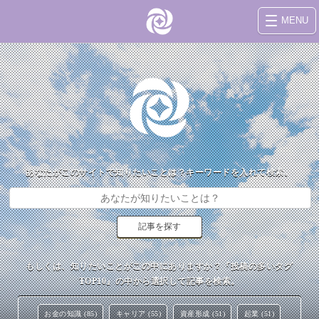
MENU
あなたがこのサイトで知りたいことは？キーワードを入れて検索。
もしくは、知りたいことがこの中にありますか？『投稿の多いタグ
TOP10』の中から選択して記事を検索。
お金の知識 (85)
キャリア (55)
資産形成 (51)
起業 (51)