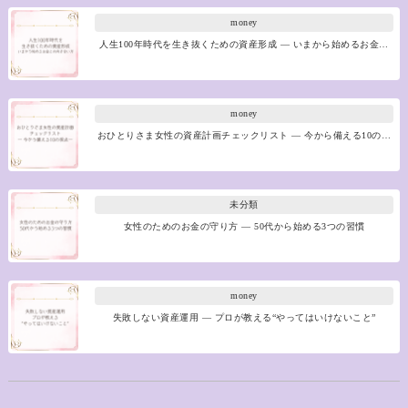
money
人生100年時代を生き抜くための資産形成 ― いまから始めるお金…
money
おひとりさま女性の資産計画チェックリスト ― 今から備える10の…
未分類
女性のためのお金の守り方 ― 50代から始める3つの習慣
money
失敗しない資産運用 ― プロが教える“やってはいけないこと”