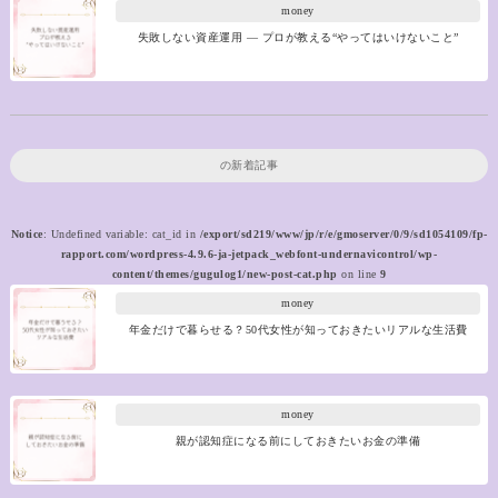
money
失敗しない資産運用 ― プロが教える“やってはいけないこと”
の新着記事
Notice
: Undefined variable: cat_id in
/export/sd219/www/jp/r/e/gmoserver/0/9/sd1054109/fp-
rapport.com/wordpress-4.9.6-ja-jetpack_webfont-undernavicontrol/wp-
content/themes/gugulog1/new-post-cat.php
on line
9
money
年金だけで暮らせる？50代女性が知っておきたいリアルな生活費
money
親が認知症になる前にしておきたいお金の準備