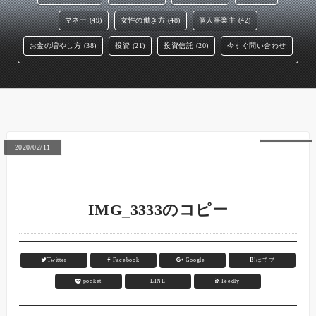
マネー (49)
女性の働き方 (48)
個人事業主 (42)
お金の増やし方 (38)
投資 (21)
投資信託 (20)
今すぐ問い合わせ
2020/02/11
IMG_3333のコピー
Twitter
Facebook
Google+
B!
はてブ
pocket
LINE
Feedly