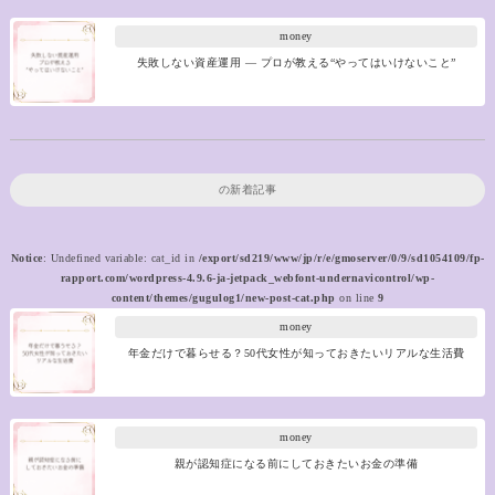
money
失敗しない資産運用 ― プロが教える“やってはいけないこと”
の新着記事
Notice
: Undefined variable: cat_id in
/export/sd219/www/jp/r/e/gmoserver/0/9/sd1054109/fp-
rapport.com/wordpress-4.9.6-ja-jetpack_webfont-undernavicontrol/wp-
content/themes/gugulog1/new-post-cat.php
on line
9
money
年金だけで暮らせる？50代女性が知っておきたいリアルな生活費
money
親が認知症になる前にしておきたいお金の準備