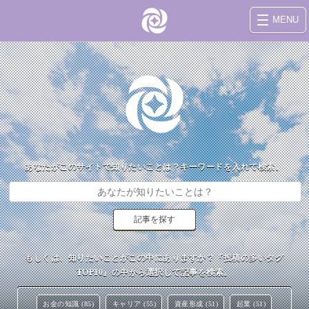
MENU
あなたがこのサイトで知りたいことは？キーワードを入れて検索。
もしくは、知りたいことがこの中にありますか？『投稿の多いタグ
TOP10』の中から選択して記事を検索。
お金の知識 (85)
キャリア (55)
資産形成 (51)
起業 (51)