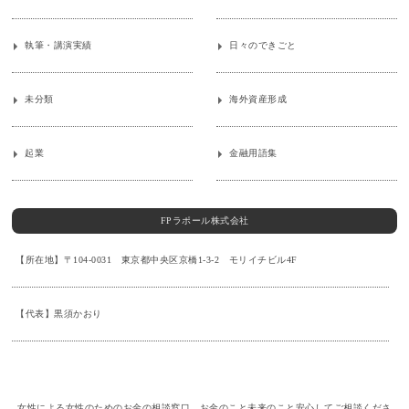
執筆・講演実績
日々のできごと
未分類
海外資産形成
起業
金融用語集
FPラポール株式会社
【所在地】〒104-0031 東京都中央区京橋1-3-2 モリイチビル4F
【代表】黒須かおり
女性による女性のためのお金の相談窓口。お金のこと未来のこと安心してご相談くださ