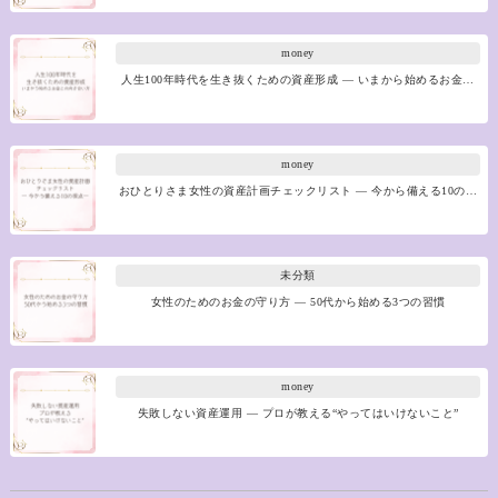
money
人生100年時代を生き抜くための資産形成 ― いまから始めるお金…
money
おひとりさま女性の資産計画チェックリスト ― 今から備える10の…
未分類
女性のためのお金の守り方 ― 50代から始める3つの習慣
money
失敗しない資産運用 ― プロが教える“やってはいけないこと”