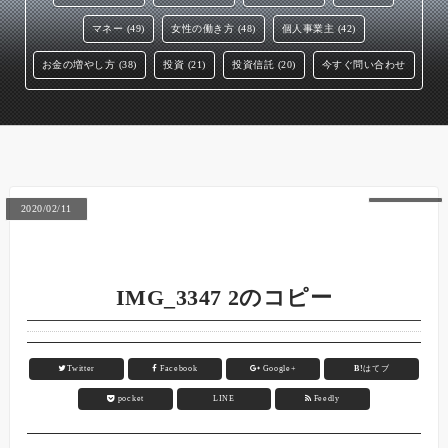
マネー (49)
女性の働き方 (48)
個人事業主 (42)
お金の増やし方 (38)
投資 (21)
投資信託 (20)
今すぐ問い合わせ
2020/02/11
IMG_3347 2のコピー
Twitter
Facebook
Google+
B!
はてブ
pocket
LINE
Feedly