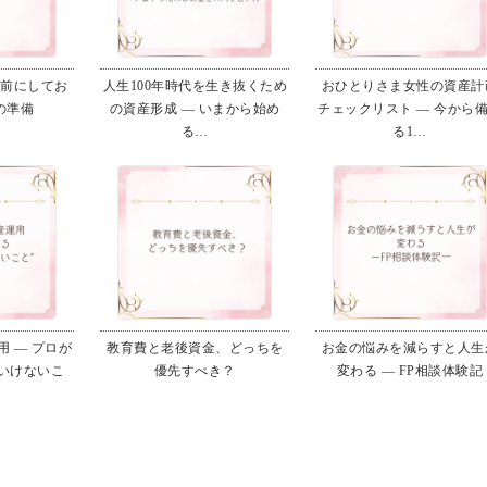
る前にしてお
人生100年時代を生き抜くため
おひとりさま女性の資産計
の準備
の資産形成 ― いまから始め
チェックリスト ― 今から
る…
る1…
 ― プロが
教育費と老後資金、どっちを
お金の悩みを減らすと人生
いけないこ
優先すべき？
変わる ― FP相談体験記