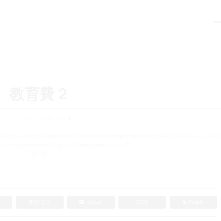
教育費２
FPラポール株式会社
t/sd219/www/jp/r/e/gmoserver/0/9/sd1054109/fp-rapport.com/wordpress-4.9.6-ja-jetpack_webfo
p-content/themes/gugulog1-child/single.php
on line
65
「教育費２」
e+
B!
はてブ
pocket
LINE
Feedly