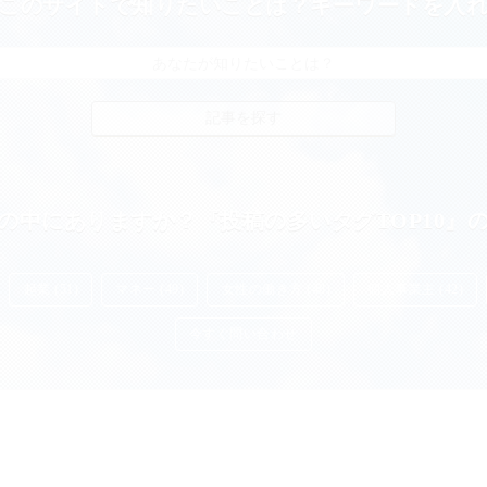
このサイトで知りたいことは？キーワードを入
の中にありますか？『投稿の多いタグTOP10』
起業 (51)
マネー (49)
女性の働き方 (48)
個人事業主 (42)
今すぐ問い合わせ