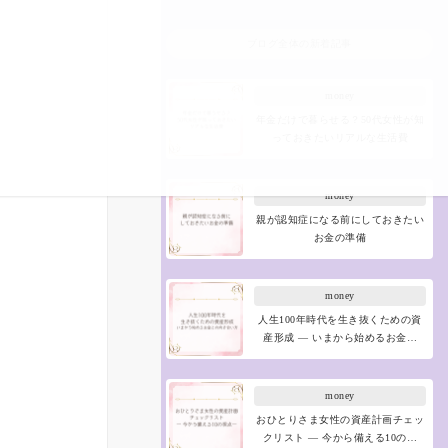
ブログ全体の新着記事
money
年金だけで暮らせる？50代女性が知
っておきたいリアルな生活費
money
親が認知症になる前にしておきたい
お金の準備
money
人生100年時代を生き抜くための資
産形成 ― いまから始めるお金…
money
おひとりさま女性の資産計画チェッ
クリスト ― 今から備える10の…