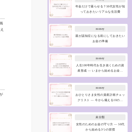
年金だけで暮らせる？50代女性が知
っておきたいリアルな生活費
画
money
備え
親が認知症になる前にしておきたい
お金の準備
money
人生100年時代を生き抜くための資
産形成 ― いまから始めるお金…
money
が
おひとりさま女性の資産計画チェッ
クリスト ― 今から備える10の…
未分類
女性のためのお金の守り方 ― 50代
から始める3つの習慣