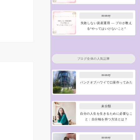
money
失敗しない資産運用 ― プロが教え
る“やってはいけないこと”
ブログ全体の人気記事
money
バンクオブハワイで口座作ってみた
未分類
自分の人生を生きるために必要なこ
と：自分軸を持つ方法とは？
money