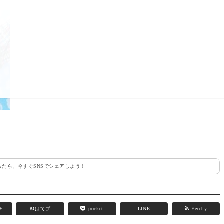
たら、今すぐSNSでシェアしよう！
e+
B!
はてブ
pocket
LINE
Feedly