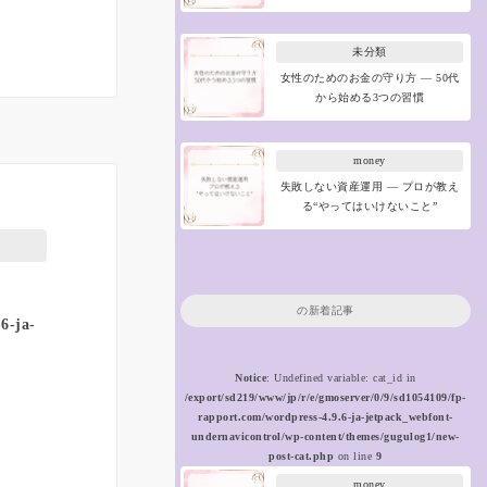
未分類
女性のためのお金の守り方 ― 50代
から始める3つの習慣
money
失敗しない資産運用 ― プロが教え
る“やってはいけないこと”
の新着記事
6-ja-
Notice
: Undefined variable: cat_id in
/export/sd219/www/jp/r/e/gmoserver/0/9/sd1054109/fp-
rapport.com/wordpress-4.9.6-ja-jetpack_webfont-
undernavicontrol/wp-content/themes/gugulog1/new-
post-cat.php
on line
9
money