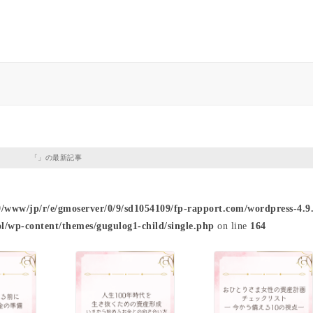
「」の最新記事
9/www/jp/r/e/gmoserver/0/9/sd1054109/fp-rapport.com/wordpress-4.9.
l/wp-content/themes/gugulog1-child/single.php
on line
164