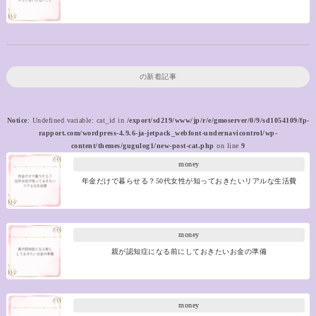
の新着記事
Notice
: Undefined variable: cat_id in
/export/sd219/www/jp/r/e/gmoserver/0/9/sd1054109/fp-
rapport.com/wordpress-4.9.6-ja-jetpack_webfont-undernavicontrol/wp-
content/themes/gugulog1/new-post-cat.php
on line
9
money
年金だけで暮らせる？50代女性が知っておきたいリアルな生活費
money
親が認知症になる前にしておきたいお金の準備
money