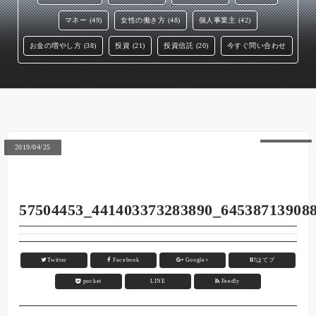
マネー (49)
女性の働き方 (48)
個人事業主 (42)
お金の増やし方 (38)
投資 (21)
投資信託 (20)
今すぐ問い合わせ
2019/04/25
57504453_441403373283890_64538713908
Twitter
Facebook
Google+
B!
はてブ
pocket
LINE
Feedly