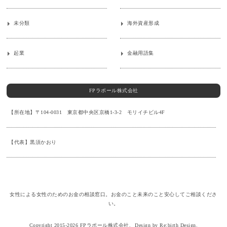
未分類
海外資産形成
起業
金融用語集
FPラポール株式会社
【所在地】〒104-0031 東京都中央区京橋1-3-2 モリイチビル4F
【代表】黒須かおり
女性による女性のためのお金の相談窓口。お金のこと未来のこと安心してご相談くださ
い。
Copyright 2015-2026 FPラポール株式会社.
Design by Re:birth Design.