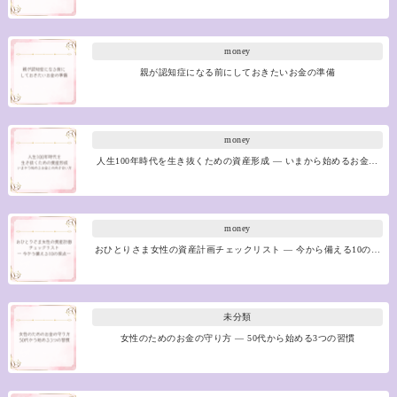
money
親が認知症になる前にしておきたいお金の準備
money
人生100年時代を生き抜くための資産形成 ― いまから始めるお金…
money
おひとりさま女性の資産計画チェックリスト ― 今から備える10の…
未分類
女性のためのお金の守り方 ― 50代から始める3つの習慣