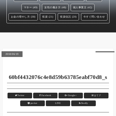
マネー (49)
女性の働き方 (48)
個人事業主 (42)
お金の増やし方 (38)
投資 (21)
投資信託 (20)
今すぐ問い合わせ
2018/06/19
60bf4432076c4e8d59b63785eabf70d8_s
Twitter
Facebook
Google+
B!
はてブ
pocket
LINE
Feedly