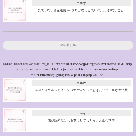
money
失敗しない資産運用 ― プロが教える“やってはいけないこと”
の新着記事
Notice
: Undefined variable: cat_id in
/export/sd219/www/jp/r/e/gmoserver/0/9/sd1054109/fp-
rapport.com/wordpress-4.9.6-ja-jetpack_webfont-undernavicontrol/wp-
content/themes/gugulog1/new-post-cat.php
on line
9
money
年金だけで暮らせる？50代女性が知っておきたいリアルな生活費
money
親が認知症になる前にしておきたいお金の準備