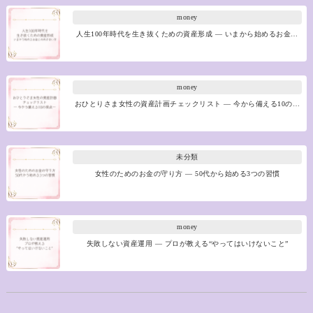
money
人生100年時代を生き抜くための資産形成 ― いまから始めるお金…
money
おひとりさま女性の資産計画チェックリスト ― 今から備える10の…
未分類
女性のためのお金の守り方 ― 50代から始める3つの習慣
money
失敗しない資産運用 ― プロが教える“やってはいけないこと”