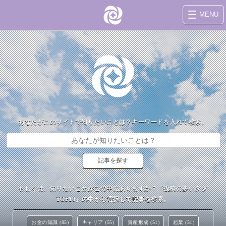
MENU
あなたがこのサイトで知りたいことは？キーワードを入れて検索。
もしくは、知りたいことがこの中にありますか？『投稿の多いタグ
TOP10』の中から選択して記事を検索。
お金の知識 (85)
キャリア (55)
資産形成 (51)
起業 (51)