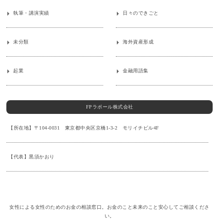
執筆・講演実績
日々のできごと
未分類
海外資産形成
起業
金融用語集
FPラポール株式会社
【所在地】〒104-0031 東京都中央区京橋1-3-2 モリイチビル4F
【代表】黒須かおり
女性による女性のためのお金の相談窓口。お金のこと未来のこと安心してご相談くださ
い。