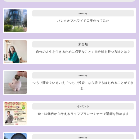
money
バンクオブハワイで口座作ってみた
未分類
自分の人生を生きるために必要なこと：自分軸を持つ方法とは？
money
つもり貯金？いえいえ「つもり投資」なら誰でもはじめることができ
ま…
イベント
40～50歳代から考えるライフプランセミナーで講師を務めます
money