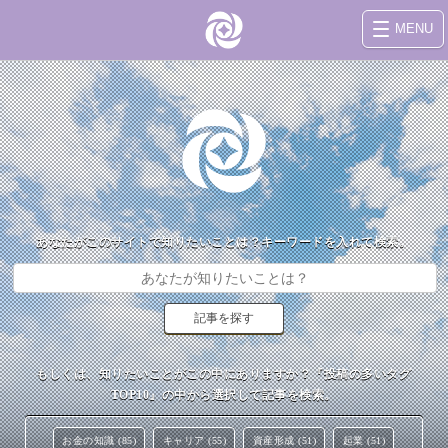
MENU
あなたがこのサイトで知りたいことは？キーワードを入れて検索。
もしくは、知りたいことがこの中にありますか？『投稿の多いタグ
TOP10』の中から選択して記事を検索。
お金の知識 (85)
キャリア (55)
資産形成 (51)
起業 (51)