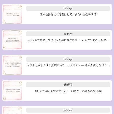
money
親が認知症になる前にしておきたいお金の準備
money
人生100年時代を生き抜くための資産形成 ― いまから始めるお金…
money
おひとりさま女性の資産計画チェックリスト ― 今から備える10の…
未分類
女性のためのお金の守り方 ― 50代から始める3つの習慣
money