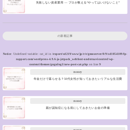
失敗しない資産運用 ― プロが教える“やってはいけないこと”
の新着記事
Notice
: Undefined variable: cat_id in
/export/sd219/www/jp/r/e/gmoserver/0/9/sd1054109/fp-
rapport.com/wordpress-4.9.6-ja-jetpack_webfont-undernavicontrol/wp-
content/themes/gugulog1/new-post-cat.php
on line
9
money
年金だけで暮らせる？50代女性が知っておきたいリアルな生活費
money
親が認知症になる前にしておきたいお金の準備
money