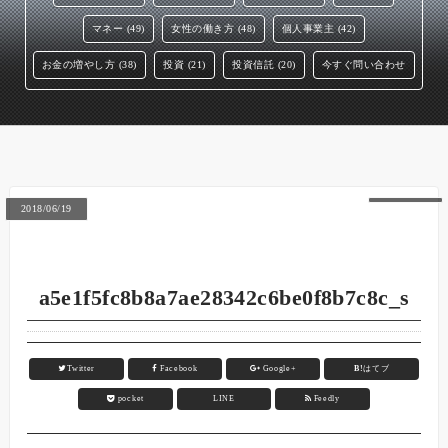
マネー (49)
女性の働き方 (48)
個人事業主 (42)
お金の増やし方 (38)
投資 (21)
投資信託 (20)
今すぐ問い合わせ
2018/06/19
a5e1f5fc8b8a7ae28342c6be0f8b7c8c_s
Twitter
Facebook
Google+
B!
はてブ
pocket
LINE
Feedly