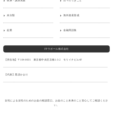
執筆・講演実績
日々のできごと
未分類
海外資産形成
起業
金融用語集
FPラポール株式会社
【所在地】〒104-0031 東京都中央区京橋1-3-2 モリイチビル4F
【代表】黒須かおり
女性による女性のためのお金の相談窓口。お金のこと未来のこと安心してご相談くださ
い。