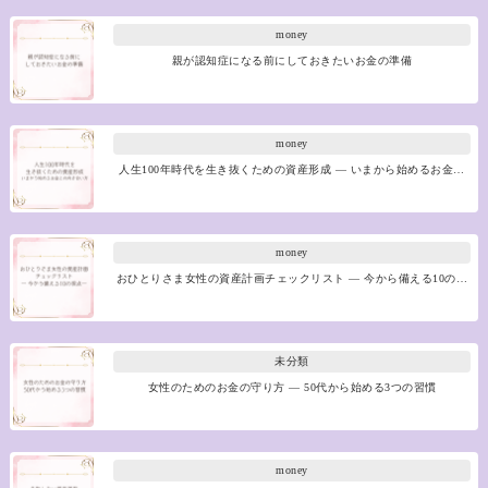
money
親が認知症になる前にしておきたいお金の準備
money
人生100年時代を生き抜くための資産形成 ― いまから始めるお金…
money
おひとりさま女性の資産計画チェックリスト ― 今から備える10の…
未分類
女性のためのお金の守り方 ― 50代から始める3つの習慣
money