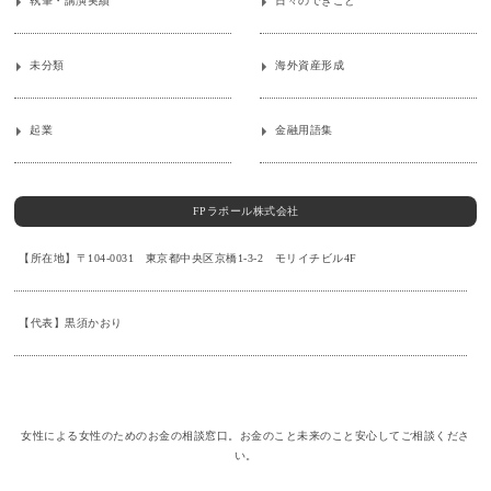
執筆・講演実績
日々のできごと
未分類
海外資産形成
起業
金融用語集
FPラポール株式会社
【所在地】〒104-0031 東京都中央区京橋1-3-2 モリイチビル4F
【代表】黒須かおり
女性による女性のためのお金の相談窓口。お金のこと未来のこと安心してご相談くださ
い。