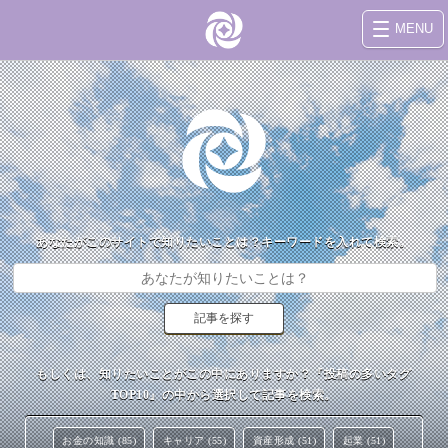
MENU
あなたがこのサイトで知りたいことは？キーワードを入れて検索。
もしくは、知りたいことがこの中にありますか？『投稿の多いタグ
TOP10』の中から選択して記事を検索。
お金の知識 (85)
キャリア (55)
資産形成 (51)
起業 (51)