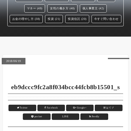
マネー (49)
女性の働き方 (48)
個人事業主 (42)
お金の増やし方 (38)
投資 (21)
投資信託 (20)
今すぐ問い合わせ
2018/06/19
eb9dccc9fc2a8f034bcc44fcb8b15501_s
Twitter
Facebook
Google+
B!
はてブ
pocket
LINE
Feedly