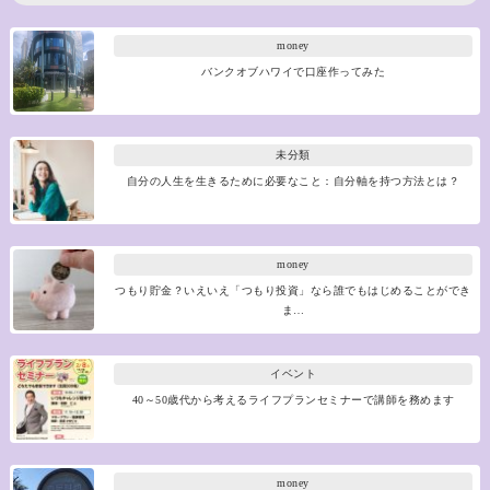
money
バンクオブハワイで口座作ってみた
未分類
自分の人生を生きるために必要なこと：自分軸を持つ方法とは？
money
つもり貯金？いえいえ「つもり投資」なら誰でもはじめることができ
ま…
イベント
40～50歳代から考えるライフプランセミナーで講師を務めます
money