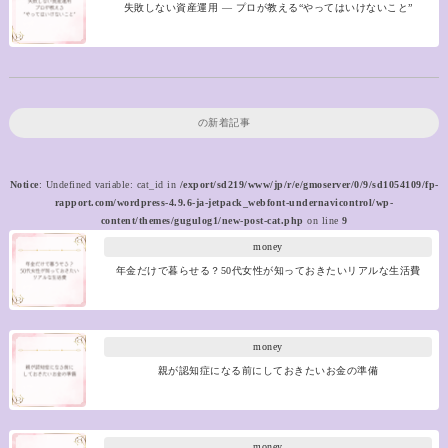
失敗しない資産運用 ― プロが教える“やってはいけないこと”
の新着記事
Notice
: Undefined variable: cat_id in
/export/sd219/www/jp/r/e/gmoserver/0/9/sd1054109/fp-
rapport.com/wordpress-4.9.6-ja-jetpack_webfont-undernavicontrol/wp-
content/themes/gugulog1/new-post-cat.php
on line
9
money
年金だけで暮らせる？50代女性が知っておきたいリアルな生活費
money
親が認知症になる前にしておきたいお金の準備
money