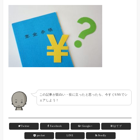
この記事が面白い・役に立ったと思ったら、今すぐSNSでシ
ェアしよう！
Twitter
Facebook
Google+
B!
はてブ
pocket
LINE
Feedly