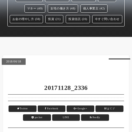
マネー (49)
女性の働き方 (48)
個人事業主 (42)
お金の増やし方 (38)
投資 (21)
投資信託 (20)
今すぐ問い合わせ
2018/06/18
20171128_2336
Twitter
Facebook
Google+
B!
はてブ
pocket
LINE
Feedly