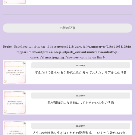
の新着記事
Notice
: Undefined variable: cat_id in
/export/sd219/www/jp/r/e/gmoserver/0/9/sd1054109/fp-
rapport.com/wordpress-4.9.6-ja-jetpack_webfont-undernavicontrol/wp-
content/themes/gugulog1/new-post-cat.php
on line
9
money
年金だけで暮らせる？50代女性が知っておきたいリアルな生活費
money
親が認知症になる前にしておきたいお金の準備
money
人生100年時代を生き抜くための資産形成 ― いまから始めるお金…