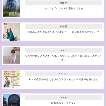
money
バンクオブハワイで口座作ってみた
未分類
自分の人生を生きるために必要なこと：自分軸を持つ方法とは？
money
つもり貯金？いえいえ「つもり投資」なら誰でもはじめることができ
ま…
イベント
40～50歳代から考えるライフプランセミナーで講師を務めます
money
自衛官のライフプラン