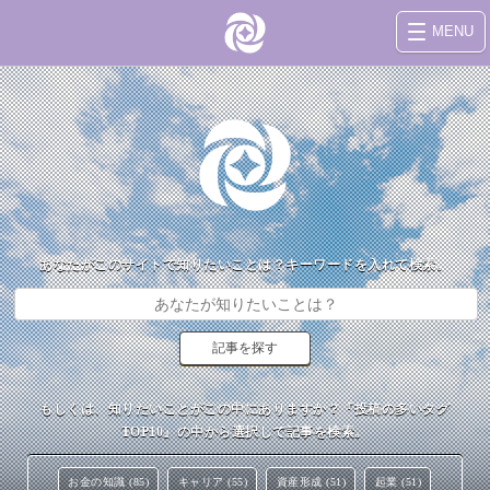
MENU
あなたがこのサイトで知りたいことは？キーワードを入れて検索。
もしくは、知りたいことがこの中にありますか？『投稿の多いタグ
TOP10』の中から選択して記事を検索。
お金の知識 (85)
キャリア (55)
資産形成 (51)
起業 (51)