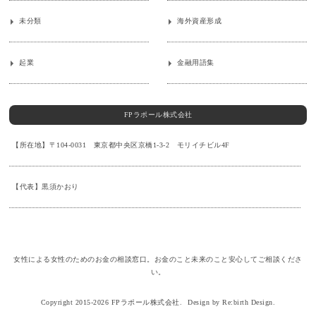
未分類
海外資産形成
起業
金融用語集
FPラポール株式会社
【所在地】〒104-0031 東京都中央区京橋1-3-2 モリイチビル4F
【代表】黒須かおり
女性による女性のためのお金の相談窓口。お金のこと未来のこと安心してご相談くださ
い。
Copyright 2015-2026 FPラポール株式会社.
Design by Re:birth Design.