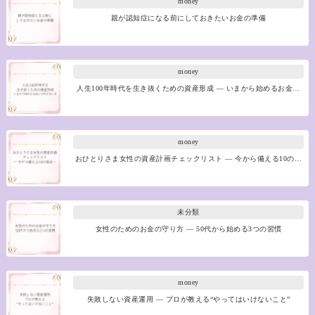
money
親が認知症になる前にしておきたいお金の準備
money
人生100年時代を生き抜くための資産形成 ― いまから始めるお金…
money
おひとりさま女性の資産計画チェックリスト ― 今から備える10の…
未分類
女性のためのお金の守り方 ― 50代から始める3つの習慣
money
失敗しない資産運用 ― プロが教える“やってはいけないこと”