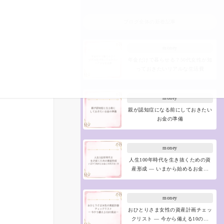
ブログ全体の新着記事
money
年金だけで暮らせる？50代女性が知
っておきたいリアルな生活費
money
親が認知症になる前にしておきたい
お金の準備
money
人生100年時代を生き抜くための資
産形成 ― いまから始めるお金…
money
おひとりさま女性の資産計画チェッ
クリスト ― 今から備える10の…