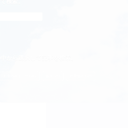
れて検索。
の中から選択して記事を検索。
お金の増やし方 (38)
投資 (21)
投資信託 (20)