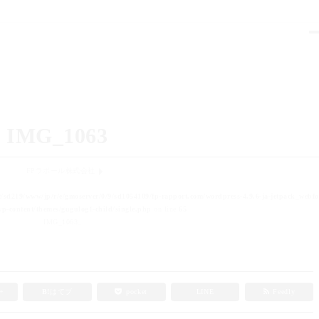
IMG_1063
FPラポール株式会社
t/sd219/www/jp/r/e/gmoserver/0/9/sd1054109/fp-rapport.com/wordpress-4.9.6-ja-jetpack_webfo
p-content/themes/gugulog1-child/single.php
on line
65
「IMG_1063」
e+
B!
はてブ
pocket
LINE
Feedly