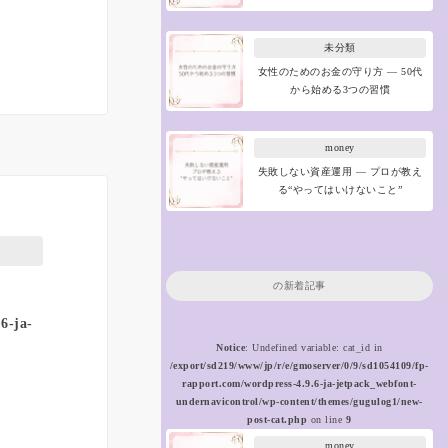
未分類
女性のためのお金の守り方 ― 50代
から始める3つの習慣
money
失敗しない資産運用 ― プロが教え
る“やってはいけないこと”
の新着記事
6-ja-
Notice
: Undefined variable: cat_id in
/export/sd219/www/jp/r/e/gmoserver/0/9/sd1054109/fp-
rapport.com/wordpress-4.9.6-ja-jetpack_webfont-
undernavicontrol/wp-content/themes/gugulog1/new-
post-cat.php
on line
9
money