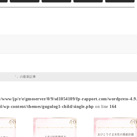
「」の最新記事
9/www/jp/r/e/gmoserver/0/9/sd1054109/fp-rapport.com/wordpress-4.9.
l/wp-content/themes/gugulog1-child/single.php
on line
164