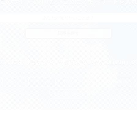
このサイトで知りたいことは？キーワードを入
の中にありますか？『投稿の多いタグTOP10』
起業 (51)
マネー (49)
女性の働き方 (48)
個人事業主 (42)
今すぐ問い合わせ