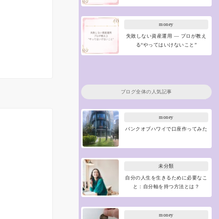
money
失敗しない資産運用 ― プロが教え
る“やってはいけないこと”
ブログ全体の人気記事
money
バンクオブハワイで口座作ってみた
未分類
自分の人生を生きるために必要なこ
と：自分軸を持つ方法とは？
money