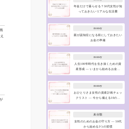
年金だけで暮らせる？50代女性が知
っておきたいリアルな生活費
money
画
親が認知症になる前にしておきたい
備え
お金の準備
money
人生100年時代を生き抜くための資
産形成 ― いまから始めるお金…
money
おひとりさま女性の資産計画チェッ
クリスト ― 今から備える10の…
が
未分類
女性のためのお金の守り方 ― 50代
から始める3つの習慣