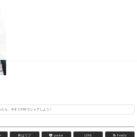
たら、今すぐSNSでシェアしよう！
e+
B!
はてブ
pocket
LINE
Feedly