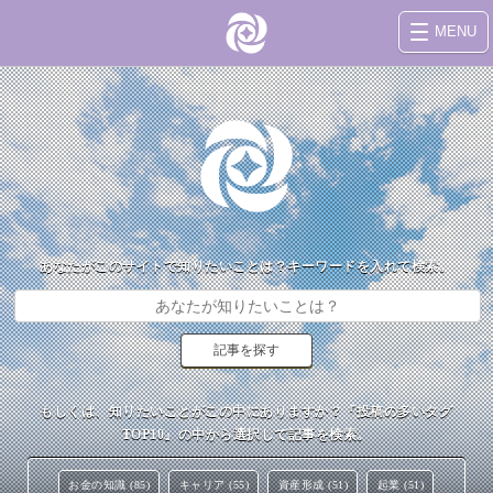
MENU
あなたがこのサイトで知りたいことは？キーワードを入れて検索。
もしくは、知りたいことがこの中にありますか？『投稿の多いタグ
TOP10』の中から選択して記事を検索。
お金の知識 (85)
キャリア (55)
資産形成 (51)
起業 (51)