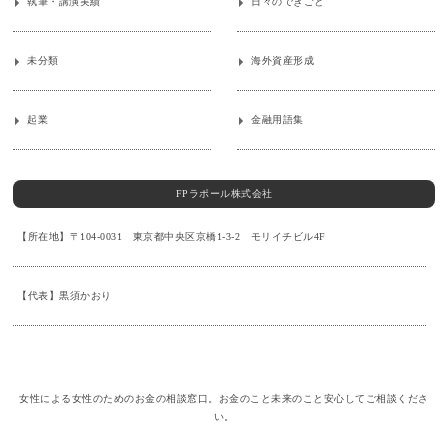
執筆・講演実績
日々のできごと
未分類
海外資産形成
起業
金融用語集
FPラポール株式会社
【所在地】〒104-0031 東京都中央区京橋1-3-2 モリイチビル4F
【代表】黒須かおり
女性による女性のためのお金の相談窓口。お金のこと未来のこと安心してご相談くださ
い。