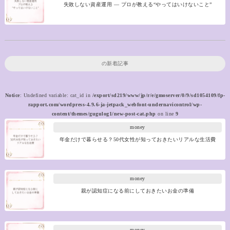
失敗しない資産運用 ― プロが教える“やってはいけないこと”
の新着記事
Notice
: Undefined variable: cat_id in
/export/sd219/www/jp/r/e/gmoserver/0/9/sd1054109/fp-
rapport.com/wordpress-4.9.6-ja-jetpack_webfont-undernavicontrol/wp-
content/themes/gugulog1/new-post-cat.php
on line
9
money
年金だけで暮らせる？50代女性が知っておきたいリアルな生活費
money
親が認知症になる前にしておきたいお金の準備
money