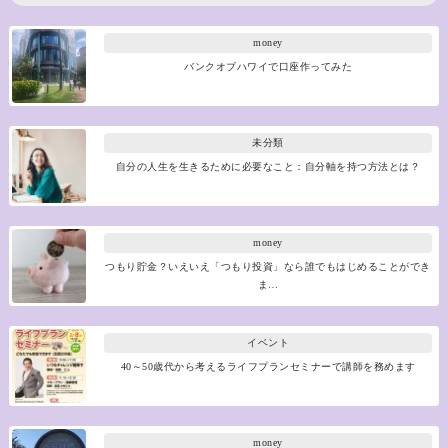
money
バンクオブハワイで口座作ってみた
未分類
自分の人生を生きるために必要なこと：自分軸を持つ方法とは？
money
つもり貯金？いえいえ「つもり投資」なら誰でもはじめることができ
ま…
イベント
40～50歳代から考えるライフプランセミナーで講師を務めます
money