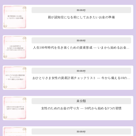
money
親が認知症になる前にしておきたいお金の準備
money
人生100年時代を生き抜くための資産形成 ― いまから始めるお金…
money
おひとりさま女性の資産計画チェックリスト ― 今から備える10の…
未分類
女性のためのお金の守り方 ― 50代から始める3つの習慣
money