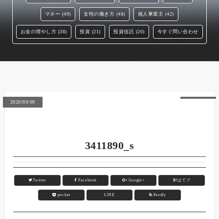
マネー (49)
女性の働き方 (48)
個人事業主 (42)
お金の増やし方 (38)
投資 (21)
投資信託 (20)
今すぐ問い合わせ
2020/09/09
3411890_s
Twitter
Facebook
Google+
B!
はてブ
pocket
LINE
Feedly