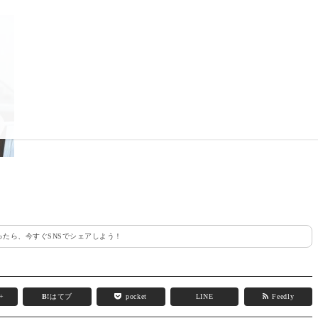
たら、今すぐSNSでシェアしよう！
e+
B!
はてブ
pocket
LINE
Feedly