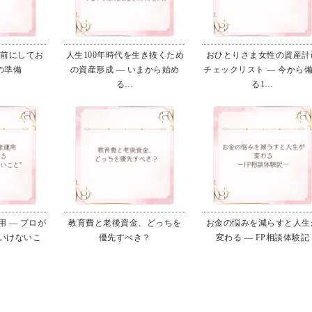
る前にしてお
人生100年時代を生き抜くため
おひとりさま女性の資産計
の準備
の資産形成 ― いまから始め
チェックリスト ― 今から
る…
る1…
 ― プロが
教育費と老後資金、どっちを
お金の悩みを減らすと人生
いけないこ
優先すべき？
変わる ― FP相談体験記