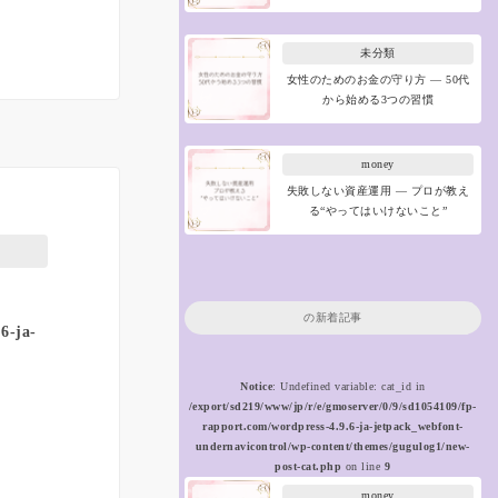
未分類
女性のためのお金の守り方 ― 50代
から始める3つの習慣
money
失敗しない資産運用 ― プロが教え
る“やってはいけないこと”
の新着記事
6-ja-
Notice
: Undefined variable: cat_id in
/export/sd219/www/jp/r/e/gmoserver/0/9/sd1054109/fp-
rapport.com/wordpress-4.9.6-ja-jetpack_webfont-
undernavicontrol/wp-content/themes/gugulog1/new-
post-cat.php
on line
9
money