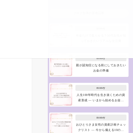
ブログ全体の新着記事
money
年金だけで暮らせる？50代女性が知
っておきたいリアルな生活費
money
親が認知症になる前にしておきたい
お金の準備
money
人生100年時代を生き抜くための資
産形成 ― いまから始めるお金…
money
おひとりさま女性の資産計画チェッ
クリスト ― 今から備える10の…