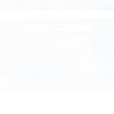
このサイトで知りたいことは？キーワードを入
の中にありますか？『投稿の多いタグTOP10』
起業 (51)
マネー (49)
女性の働き方 (48)
個人事業主 (42)
今すぐ問い合わせ