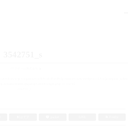
3542751_s
FPラポール株式会社
t/sd219/www/jp/r/e/gmoserver/0/9/sd1054109/fp-rapport.com/wordpress-4.9.6-ja-jetpack_webfo
p-content/themes/gugulog1-child/single.php
on line
65
「3542751_s」
e+
B!
はてブ
pocket
LINE
Feedly