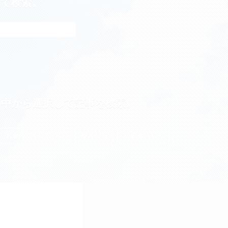
れて検索。
の中から選択して記事を検索。
お金の増やし方 (38)
投資 (21)
投資信託 (20)