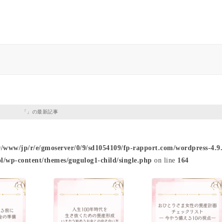
「」の最新記事
9/www/jp/r/e/gmoserver/0/9/sd1054109/fp-rapport.com/wordpress-4.9.
l/wp-content/themes/gugulog1-child/single.php
on line
164