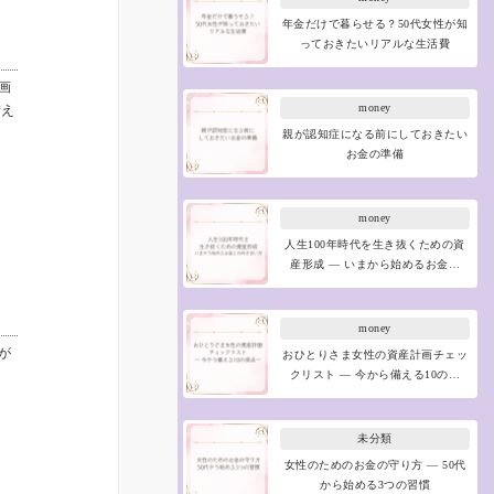
年金だけで暮らせる？50代女性が知
っておきたいリアルな生活費
画
money
備え
親が認知症になる前にしておきたい
お金の準備
money
人生100年時代を生き抜くための資
産形成 ― いまから始めるお金…
money
が
おひとりさま女性の資産計画チェッ
クリスト ― 今から備える10の…
未分類
女性のためのお金の守り方 ― 50代
から始める3つの習慣