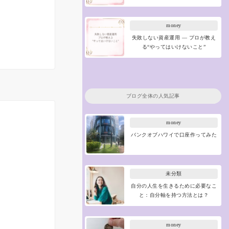
money
失敗しない資産運用 ― プロが教え
る“やってはいけないこと”
ブログ全体の人気記事
money
バンクオブハワイで口座作ってみた
未分類
自分の人生を生きるために必要なこ
と：自分軸を持つ方法とは？
money