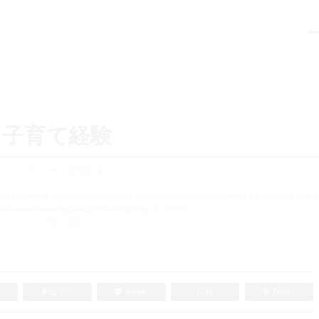
子育て経験
FPラポール株式会社
t/sd219/www/jp/r/e/gmoserver/0/9/sd1054109/fp-rapport.com/wordpress-4.9.6-ja-jetpack_webfo
p-content/themes/gugulog1-child/single.php
on line
65
「子育て経験」
e+
B!
はてブ
pocket
LINE
Feedly