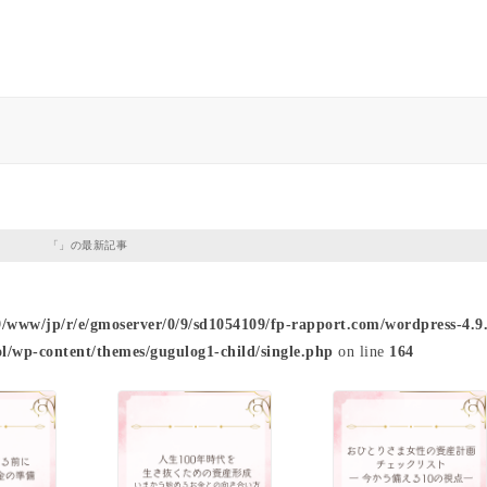
「」の最新記事
9/www/jp/r/e/gmoserver/0/9/sd1054109/fp-rapport.com/wordpress-4.9.
l/wp-content/themes/gugulog1-child/single.php
on line
164