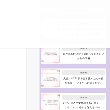
ブログ全体の新着記事
money
年金だけで暮らせる？50代女性が知
っておきたいリアルな生活費
money
親が認知症になる前にしておきたい
お金の準備
money
人生100年時代を生き抜くための資
産形成 ― いまから始めるお金…
money
おひとりさま女性の資産計画チェッ
クリスト ― 今から備える10の…