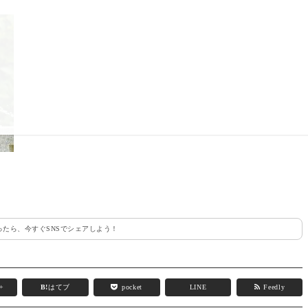
たら、今すぐSNSでシェアしよう！
e+
B!
はてブ
pocket
LINE
Feedly