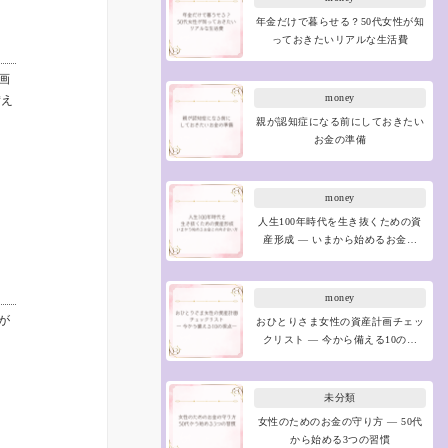
年金だけで暮らせる？50代女性が知
っておきたいリアルな生活費
画
money
備え
親が認知症になる前にしておきたい
お金の準備
money
人生100年時代を生き抜くための資
産形成 ― いまから始めるお金…
money
が
おひとりさま女性の資産計画チェッ
クリスト ― 今から備える10の…
未分類
女性のためのお金の守り方 ― 50代
から始める3つの習慣