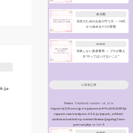
未分類
女性のためのお金の守り方 ― 50代
から始める3つの習慣
money
失敗しない資産運用 ― プロが教え
る“やってはいけないこと”
の新着記事
6-ja-
Notice
: Undefined variable: cat_id in
/export/sd219/www/jp/r/e/gmoserver/0/9/sd1054109/fp-
rapport.com/wordpress-4.9.6-ja-jetpack_webfont-
undernavicontrol/wp-content/themes/gugulog1/new-
post-cat.php
on line
9
money