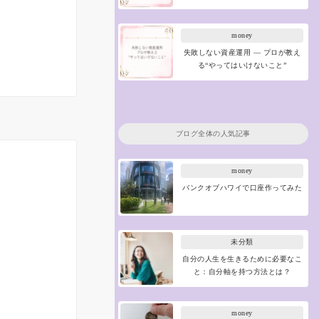
money
失敗しない資産運用 ― プロが教え
る“やってはいけないこと”
ブログ全体の人気記事
money
バンクオブハワイで口座作ってみた
未分類
自分の人生を生きるために必要なこ
と：自分軸を持つ方法とは？
money