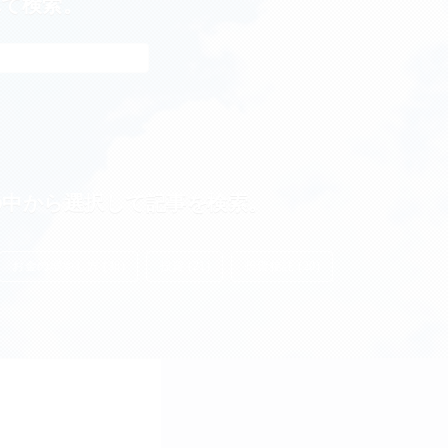
れて検索。
の中から選択して記事を検索。
お金の増やし方 (38)
投資 (21)
投資信託 (20)