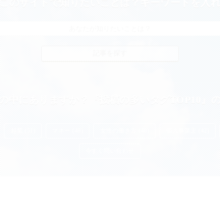
このサイトで知りたいことは？キーワードを入
の中にありますか？『投稿の多いタグTOP10』
起業 (51)
マネー (49)
女性の働き方 (48)
個人事業主 (42)
今すぐ問い合わせ