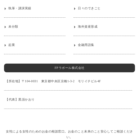
執筆・講演実績
日々のできごと
未分類
海外資産形成
起業
金融用語集
FPラポール株式会社
【所在地】〒104-0031 東京都中央区京橋1-3-2 モリイチビル4F
【代表】黒須かおり
女性による女性のためのお金の相談窓口。お金のこと未来のこと安心してご相談くださ
い。