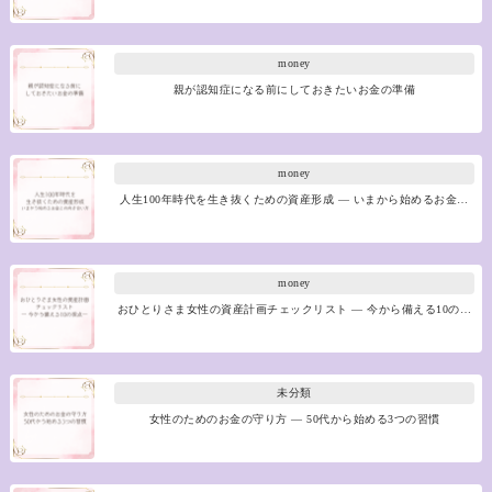
money
親が認知症になる前にしておきたいお金の準備
money
人生100年時代を生き抜くための資産形成 ― いまから始めるお金…
money
おひとりさま女性の資産計画チェックリスト ― 今から備える10の…
未分類
女性のためのお金の守り方 ― 50代から始める3つの習慣