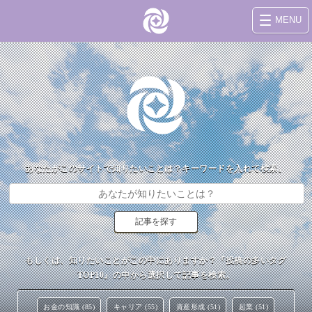
MENU
あなたがこのサイトで知りたいことは？キーワードを入れて検索。
もしくは、知りたいことがこの中にありますか？『投稿の多いタグ
TOP10』の中から選択して記事を検索。
お金の知識 (85)
キャリア (55)
資産形成 (51)
起業 (51)