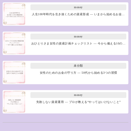
money
人生100年時代を生き抜くための資産形成 ― いまから始めるお金…
money
おひとりさま女性の資産計画チェックリスト ― 今から備える10の…
未分類
女性のためのお金の守り方 ― 50代から始める3つの習慣
money
失敗しない資産運用 ― プロが教える“やってはいけないこと”