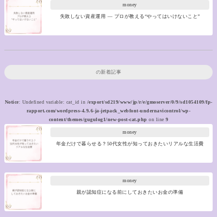
money
失敗しない資産運用 ― プロが教える“やってはいけないこと”
の新着記事
Notice
: Undefined variable: cat_id in
/export/sd219/www/jp/r/e/gmoserver/0/9/sd1054109/fp-
rapport.com/wordpress-4.9.6-ja-jetpack_webfont-undernavicontrol/wp-
content/themes/gugulog1/new-post-cat.php
on line
9
money
年金だけで暮らせる？50代女性が知っておきたいリアルな生活費
money
親が認知症になる前にしておきたいお金の準備