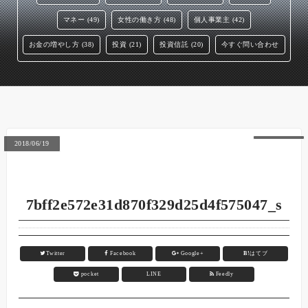
マネー (49)
女性の働き方 (48)
個人事業主 (42)
お金の増やし方 (38)
投資 (21)
投資信託 (20)
今すぐ問い合わせ
2018/06/19
7bff2e572e31d870f329d25d4f575047_s
Twitter
Facebook
Google+
B!
はてブ
pocket
LINE
Feedly