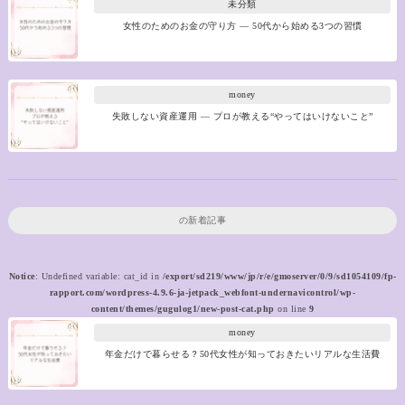
未分類
女性のためのお金の守り方 ― 50代から始める3つの習慣
money
失敗しない資産運用 ― プロが教える“やってはいけないこと”
の新着記事
Notice
: Undefined variable: cat_id in
/export/sd219/www/jp/r/e/gmoserver/0/9/sd1054109/fp-
rapport.com/wordpress-4.9.6-ja-jetpack_webfont-undernavicontrol/wp-
content/themes/gugulog1/new-post-cat.php
on line
9
money
年金だけで暮らせる？50代女性が知っておきたいリアルな生活費