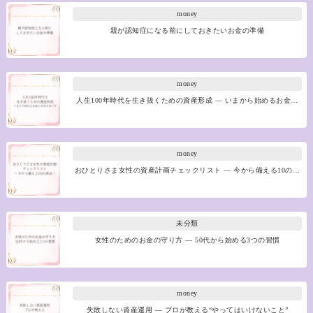
money
親が認知症になる前にしておきたいお金の準備
money
人生100年時代を生き抜くための資産形成 ― いまから始めるお金…
money
おひとりさま女性の資産計画チェックリスト ― 今から備える10の…
未分類
女性のためのお金の守り方 ― 50代から始める3つの習慣
money
失敗しない資産運用 ― プロが教える“やってはいけないこと”