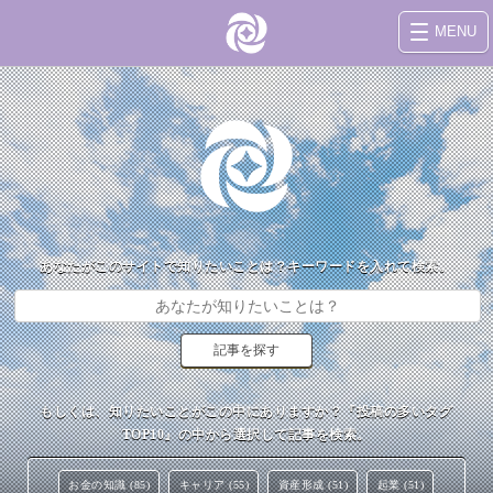
MENU
あなたがこのサイトで知りたいことは？キーワードを入れて検索。
もしくは、知りたいことがこの中にありますか？『投稿の多いタグ
TOP10』の中から選択して記事を検索。
お金の知識 (85)
キャリア (55)
資産形成 (51)
起業 (51)