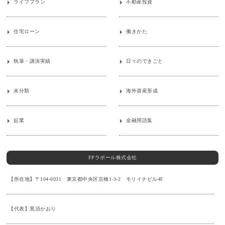
ライフプラン
不動産投資
住宅ローン
働きかた
執筆・講演実績
日々のできごと
未分類
海外資産形成
起業
金融用語集
FPラポール株式会社
【所在地】〒104-0031 東京都中央区京橋1-3-2 モリイチビル4F
【代表】黒須かおり