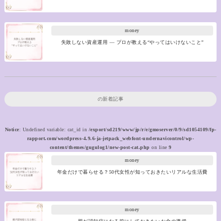
money
失敗しない資産運用 ― プロが教える“やってはいけないこと”
の新着記事
Notice
: Undefined variable: cat_id in
/export/sd219/www/jp/r/e/gmoserver/0/9/sd1054109/fp-
rapport.com/wordpress-4.9.6-ja-jetpack_webfont-undernavicontrol/wp-
content/themes/gugulog1/new-post-cat.php
on line
9
money
年金だけで暮らせる？50代女性が知っておきたいリアルな生活費
money