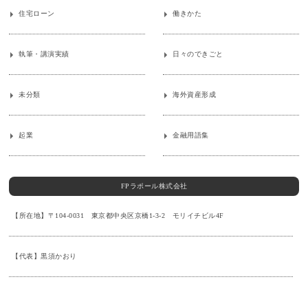
住宅ローン
働きかた
執筆・講演実績
日々のできごと
未分類
海外資産形成
起業
金融用語集
FPラポール株式会社
【所在地】〒104-0031 東京都中央区京橋1-3-2 モリイチビル4F
【代表】黒須かおり