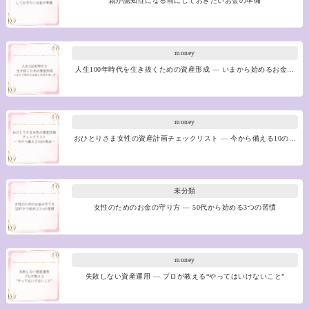
親が認知症になる前にしておきたいお金の準備
money
人生100年時代を生き抜くための資産形成 ― いまから始めるお金…
money
おひとりさま女性の資産計画チェックリスト ― 今から備える10の…
未分類
女性のためのお金の守り方 ― 50代から始める3つの習慣
money
失敗しない資産運用 ― プロが教える“やってはいけないこと”