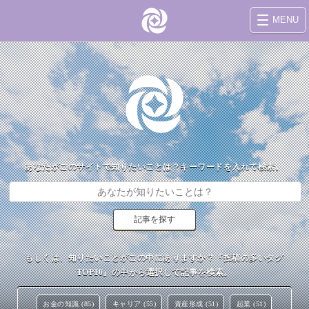
MENU
あなたがこのサイトで知りたいことは？キーワードを入れて検索。
もしくは、知りたいことがこの中にありますか？『投稿の多いタグ
TOP10』の中から選択して記事を検索。
お金の知識 (85)
キャリア (55)
資産形成 (51)
起業 (51)