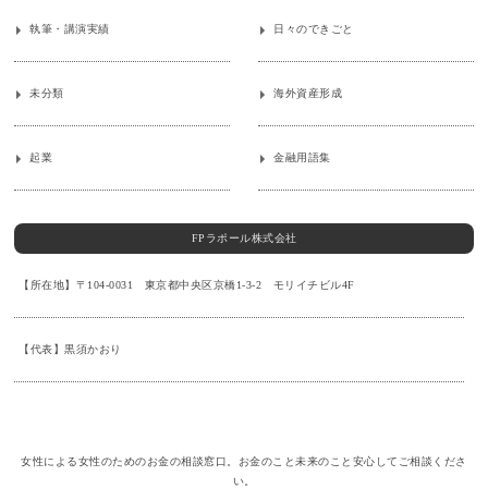
執筆・講演実績
日々のできごと
未分類
海外資産形成
起業
金融用語集
FPラポール株式会社
【所在地】〒104-0031 東京都中央区京橋1-3-2 モリイチビル4F
【代表】黒須かおり
女性による女性のためのお金の相談窓口。お金のこと未来のこと安心してご相談くださ
い。