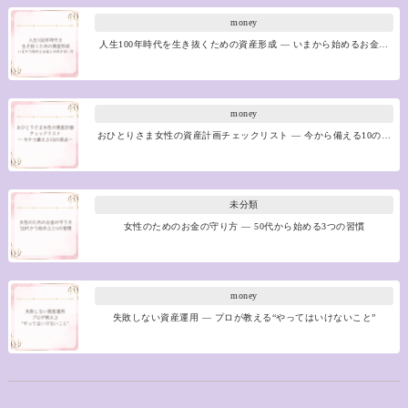
money
人生100年時代を生き抜くための資産形成 ― いまから始めるお金…
money
おひとりさま女性の資産計画チェックリスト ― 今から備える10の…
未分類
女性のためのお金の守り方 ― 50代から始める3つの習慣
money
失敗しない資産運用 ― プロが教える“やってはいけないこと”