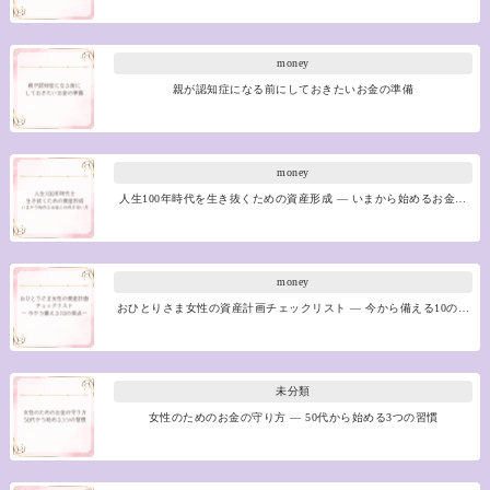
money
親が認知症になる前にしておきたいお金の準備
money
人生100年時代を生き抜くための資産形成 ― いまから始めるお金…
money
おひとりさま女性の資産計画チェックリスト ― 今から備える10の…
未分類
女性のためのお金の守り方 ― 50代から始める3つの習慣