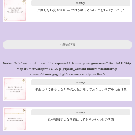
money
失敗しない資産運用 ― プロが教える“やってはいけないこと”
の新着記事
Notice
: Undefined variable: cat_id in
/export/sd219/www/jp/r/e/gmoserver/0/9/sd1054109/fp-
rapport.com/wordpress-4.9.6-ja-jetpack_webfont-undernavicontrol/wp-
content/themes/gugulog1/new-post-cat.php
on line
9
money
年金だけで暮らせる？50代女性が知っておきたいリアルな生活費
money
親が認知症になる前にしておきたいお金の準備