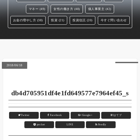
マネー (49)
女性の働き方 (48)
個人事業主 (42)
お金の増やし方 (38)
投資 (21)
投資信託 (20)
今すぐ問い合わせ
2018/06/18
db4d705951df4e1fd649577e7964ef45_s
Twitter
Facebook
Google+
B!
はてブ
pocket
LINE
Feedly