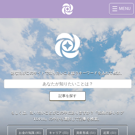
MENU
あなたがこのサイトで知りたいことは？キーワードを入れて検索。
もしくは、知りたいことがこの中にありますか？『投稿の多いタグ
TOP10』の中から選択して記事を検索。
お金の知識 (85)
キャリア (55)
資産形成 (51)
起業 (51)