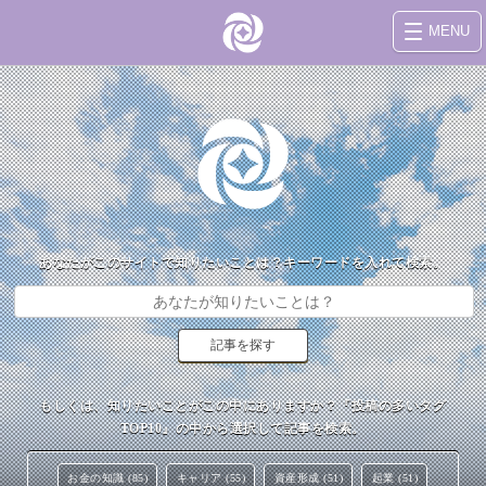
MENU
あなたがこのサイトで知りたいことは？キーワードを入れて検索。
もしくは、知りたいことがこの中にありますか？『投稿の多いタグ
TOP10』の中から選択して記事を検索。
お金の知識 (85)
キャリア (55)
資産形成 (51)
起業 (51)