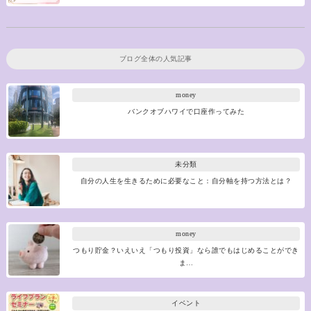
ブログ全体の人気記事
money
バンクオブハワイで口座作ってみた
未分類
自分の人生を生きるために必要なこと：自分軸を持つ方法とは？
money
つもり貯金？いえいえ「つもり投資」なら誰でもはじめることができ
ま…
イベント