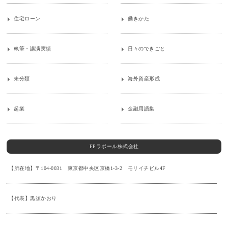
住宅ローン
働きかた
執筆・講演実績
日々のできごと
未分類
海外資産形成
起業
金融用語集
FPラポール株式会社
【所在地】〒104-0031 東京都中央区京橋1-3-2 モリイチビル4F
【代表】黒須かおり