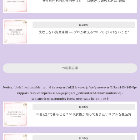
女性のためのお金の守り方 ― 50代から始める3つの習慣
money
失敗しない資産運用 ― プロが教える“やってはいけないこと”
の新着記事
Notice
: Undefined variable: cat_id in
/export/sd219/www/jp/r/e/gmoserver/0/9/sd1054109/fp-
rapport.com/wordpress-4.9.6-ja-jetpack_webfont-undernavicontrol/wp-
content/themes/gugulog1/new-post-cat.php
on line
9
money
年金だけで暮らせる？50代女性が知っておきたいリアルな生活費
money