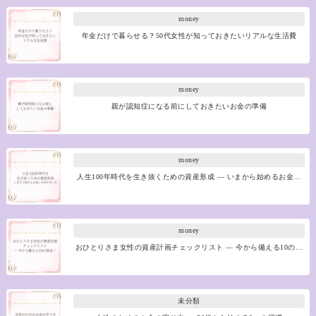
money
年金だけで暮らせる？50代女性が知っておきたいリアルな生活費
money
親が認知症になる前にしておきたいお金の準備
money
人生100年時代を生き抜くための資産形成 ― いまから始めるお金…
money
おひとりさま女性の資産計画チェックリスト ― 今から備える10の…
未分類