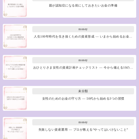
親が認知症になる前にしておきたいお金の準備
money
人生100年時代を生き抜くための資産形成 ― いまから始めるお金…
money
おひとりさま女性の資産計画チェックリスト ― 今から備える10の…
未分類
女性のためのお金の守り方 ― 50代から始める3つの習慣
money
失敗しない資産運用 ― プロが教える“やってはいけないこと”