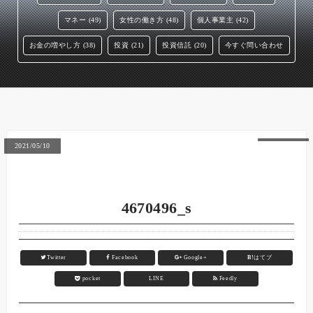
マネー (49)
女性の働き方 (48)
個人事業主 (42)
お金の増やし方 (38)
投資 (21)
投資信託 (20)
今すぐ問い合わせ
2021/05/10
4670496_s
Twitter
Facebook
Google+
B!
はてブ
pocket
LINE
Feedly