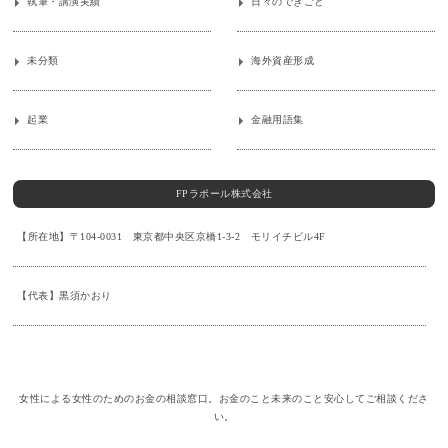
執筆・講演実績
日々のできごと
未分類
海外資産形成
起業
金融用語集
FPラポール株式会社
【所在地】〒104-0031 東京都中央区京橋1-3-2 モリイチビル4F
【代表】黒須かおり
女性による女性のためのお金の相談窓口。お金のこと未来のこと安心してご相談くださ
い。