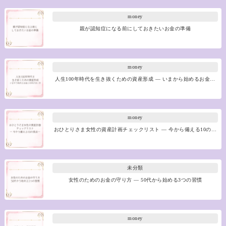
money
親が認知症になる前にしておきたいお金の準備
money
人生100年時代を生き抜くための資産形成 ― いまから始めるお金…
money
おひとりさま女性の資産計画チェックリスト ― 今から備える10の…
未分類
女性のためのお金の守り方 ― 50代から始める3つの習慣
money