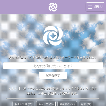
MENU
あなたがこのサイトで知りたいことは？キーワードを入れて検索。
もしくは、知りたいことがこの中にありますか？『投稿の多いタグ
TOP10』の中から選択して記事を検索。
お金の知識 (85)
キャリア (55)
資産形成 (51)
起業 (51)