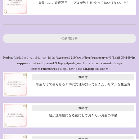
失敗しない資産運用 ― プロが教える“やってはいけないこと”
の新着記事
Notice
: Undefined variable: cat_id in
/export/sd219/www/jp/r/e/gmoserver/0/9/sd1054109/fp-
rapport.com/wordpress-4.9.6-ja-jetpack_webfont-undernavicontrol/wp-
content/themes/gugulog1/new-post-cat.php
on line
9
money
年金だけで暮らせる？50代女性が知っておきたいリアルな生活費
money
親が認知症になる前にしておきたいお金の準備
money