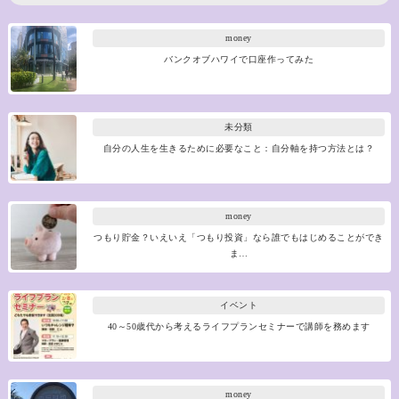
money
バンクオブハワイで口座作ってみた
未分類
自分の人生を生きるために必要なこと：自分軸を持つ方法とは？
money
つもり貯金？いえいえ「つもり投資」なら誰でもはじめることができ
ま…
イベント
40～50歳代から考えるライフプランセミナーで講師を務めます
money