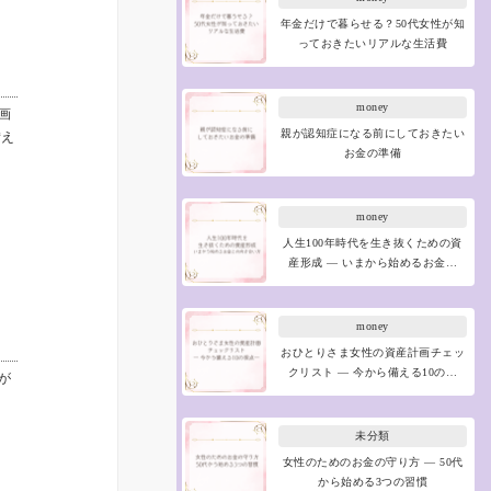
年金だけで暮らせる？50代女性が知
っておきたいリアルな生活費
money
画
親が認知症になる前にしておきたい
備え
お金の準備
money
人生100年時代を生き抜くための資
産形成 ― いまから始めるお金…
money
おひとりさま女性の資産計画チェッ
クリスト ― 今から備える10の…
が
未分類
女性のためのお金の守り方 ― 50代
から始める3つの習慣