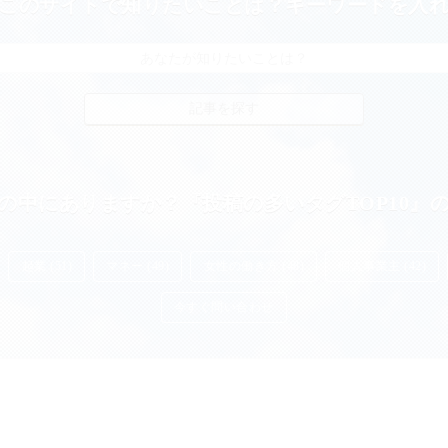
このサイトで知りたいことは？キーワードを入
の中にありますか？『投稿の多いタグTOP10』
起業 (51)
マネー (49)
女性の働き方 (48)
個人事業主 (42)
今すぐ問い合わせ