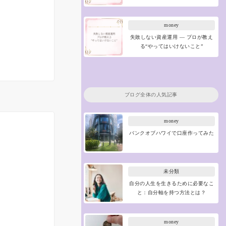
money
失敗しない資産運用 ― プロが教え
る“やってはいけないこと”
ブログ全体の人気記事
money
バンクオブハワイで口座作ってみた
未分類
自分の人生を生きるために必要なこ
と：自分軸を持つ方法とは？
money