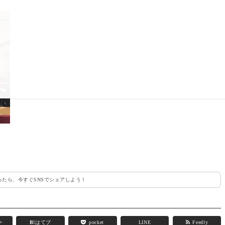
たら、今すぐSNSでシェアしよう！
e+
B!
はてブ
pocket
LINE
Feedly