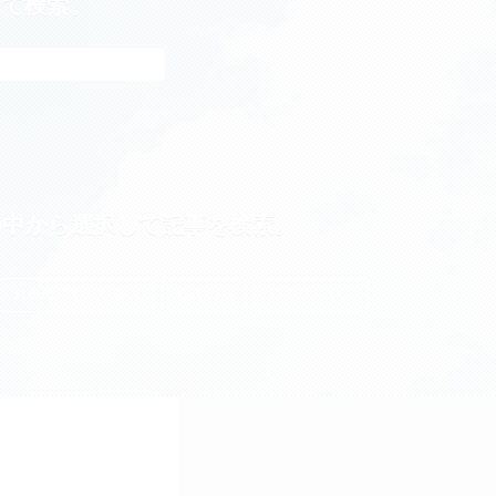
れて検索。
の中から選択して記事を検索。
お金の増やし方 (38)
投資 (21)
投資信託 (20)