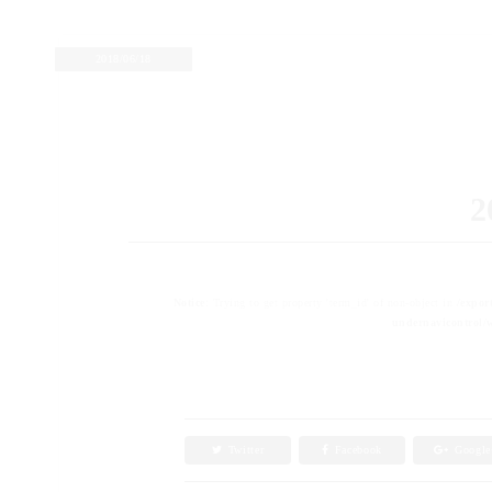
2018/06/18
2
Notice
: Trying to get property 'term_id' of non-object in
/expor
undernavicontrol/w
Twitter
Facebook
Googl