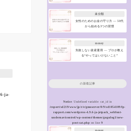
未分類
女性のためのお金の守り方 ― 50代
から始める3つの習慣
money
失敗しない資産運用 ― プロが教え
る“やってはいけないこと”
の新着記事
6-ja-
Notice
: Undefined variable: cat_id in
/export/sd219/www/jp/r/e/gmoserver/0/9/sd1054109/fp-
rapport.com/wordpress-4.9.6-ja-jetpack_webfont-
undernavicontrol/wp-content/themes/gugulog1/new-
post-cat.php
on line
9
money