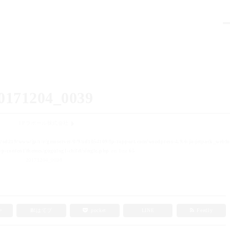
0171204_0039
FPラポール株式会社
t/sd219/www/jp/r/e/gmoserver/0/9/sd1054109/fp-rapport.com/wordpress-4.9.6-ja-jetpack_webfo
p-content/themes/gugulog1-child/single.php
on line
65
「20171204_0039」
e+
B!
はてブ
pocket
LINE
Feedly