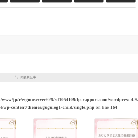
「」の最新記事
9/www/jp/r/e/gmoserver/0/9/sd1054109/fp-rapport.com/wordpress-4.9.
l/wp-content/themes/gugulog1-child/single.php
on line
164