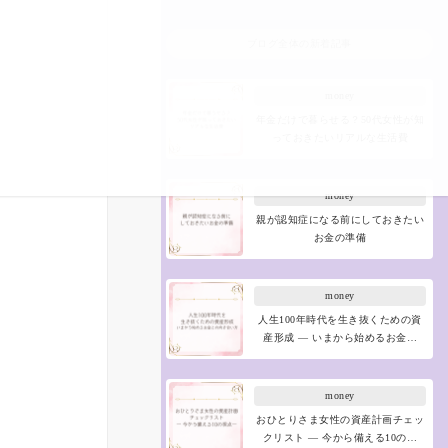
ブログ全体の新着記事
money
年金だけで暮らせる？50代女性が知
っておきたいリアルな生活費
money
親が認知症になる前にしておきたい
お金の準備
money
人生100年時代を生き抜くための資
産形成 ― いまから始めるお金…
money
おひとりさま女性の資産計画チェッ
クリスト ― 今から備える10の…