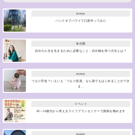
money
バンクオブハワイで口座作ってみた
未分類
自分の人生を生きるために必要なこと：自分軸を持つ方法とは？
money
つもり貯金？いえいえ「つもり投資」なら誰でもはじめることができ
ま…
イベント
40～50歳代から考えるライフプランセミナーで講師を務めます
money