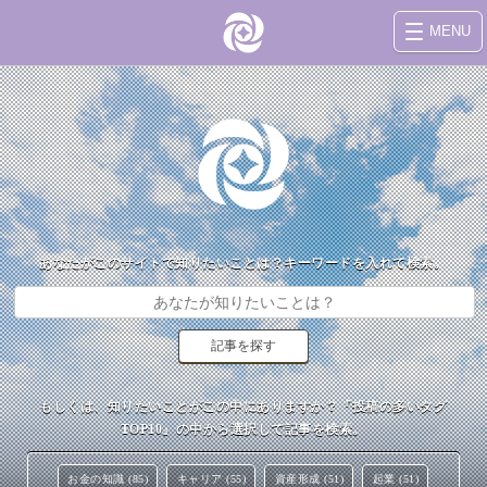
MENU
あなたがこのサイトで知りたいことは？キーワードを入れて検索。
もしくは、知りたいことがこの中にありますか？『投稿の多いタグ
TOP10』の中から選択して記事を検索。
お金の知識 (85)
キャリア (55)
資産形成 (51)
起業 (51)