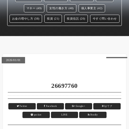
マネー (49)
女性の働き方 (48)
個人事業主 (42)
お金の増やし方 (38)
投資 (21)
投資信託 (20)
今すぐ問い合わせ
2026/01/01
26697760
Twitter
Facebook
Google+
B!
はてブ
pocket
LINE
Feedly