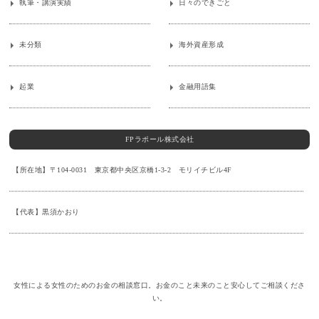
執筆・講演実績
日々のできごと
未分類
海外資産形成
起業
金融用語集
FPラポール株式会社
【所在地】〒104-0031 東京都中央区京橋1-3-2 モリイチビル4F
【代表】黒須かおり
女性による女性のためのお金の相談窓口。お金のこと未来のこと安心してご相談くださ
い。