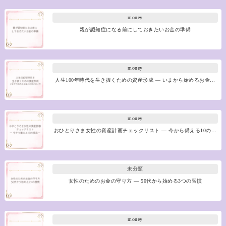
money
親が認知症になる前にしておきたいお金の準備
money
人生100年時代を生き抜くための資産形成 ― いまから始めるお金…
money
おひとりさま女性の資産計画チェックリスト ― 今から備える10の…
未分類
女性のためのお金の守り方 ― 50代から始める3つの習慣
money