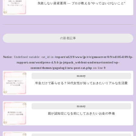
失敗しない資産運用 ― プロが教える“やってはいけないこと”
の新着記事
Notice
: Undefined variable: cat_id in
/export/sd219/www/jp/r/e/gmoserver/0/9/sd1054109/fp-
rapport.com/wordpress-4.9.6-ja-jetpack_webfont-undernavicontrol/wp-
content/themes/gugulog1/new-post-cat.php
on line
9
money
年金だけで暮らせる？50代女性が知っておきたいリアルな生活費
money
親が認知症になる前にしておきたいお金の準備