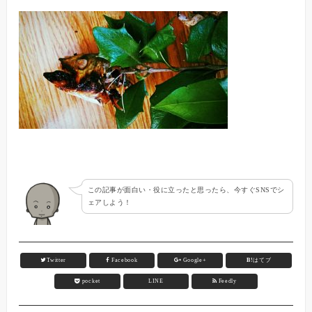
この記事が面白い・役に立ったと思ったら、今すぐSNSでシ
ェアしよう！
Twitter
Facebook
Google+
B!
はてブ
pocket
LINE
Feedly