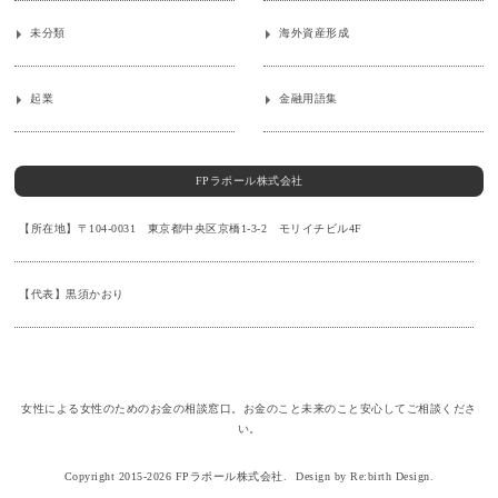
未分類
海外資産形成
起業
金融用語集
FPラポール株式会社
【所在地】〒104-0031 東京都中央区京橋1-3-2 モリイチビル4F
【代表】黒須かおり
女性による女性のためのお金の相談窓口。お金のこと未来のこと安心してご相談くださ
い。
Copyright 2015-2026 FPラポール株式会社.
Design by Re:birth Design.