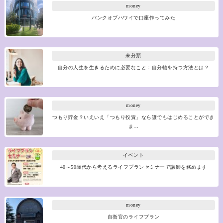
money
バンクオブハワイで口座作ってみた
未分類
自分の人生を生きるために必要なこと：自分軸を持つ方法とは？
money
つもり貯金？いえいえ「つもり投資」なら誰でもはじめることができ
ま…
イベント
40～50歳代から考えるライフプランセミナーで講師を務めます
money
自衛官のライフプラン