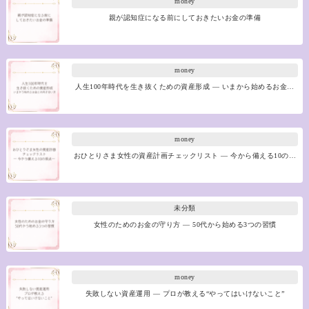
money
親が認知症になる前にしておきたいお金の準備
money
人生100年時代を生き抜くための資産形成 ― いまから始めるお金…
money
おひとりさま女性の資産計画チェックリスト ― 今から備える10の…
未分類
女性のためのお金の守り方 ― 50代から始める3つの習慣
money
失敗しない資産運用 ― プロが教える“やってはいけないこと”