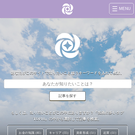
MENU
あなたがこのサイトで知りたいことは？キーワードを入れて検索。
もしくは、知りたいことがこの中にありますか？『投稿の多いタグ
TOP10』の中から選択して記事を検索。
お金の知識 (85)
キャリア (55)
資産形成 (51)
起業 (51)