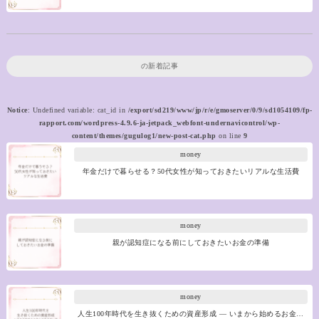
の新着記事
Notice
: Undefined variable: cat_id in
/export/sd219/www/jp/r/e/gmoserver/0/9/sd1054109/fp-
rapport.com/wordpress-4.9.6-ja-jetpack_webfont-undernavicontrol/wp-
content/themes/gugulog1/new-post-cat.php
on line
9
money
年金だけで暮らせる？50代女性が知っておきたいリアルな生活費
money
親が認知症になる前にしておきたいお金の準備
money
人生100年時代を生き抜くための資産形成 ― いまから始めるお金…