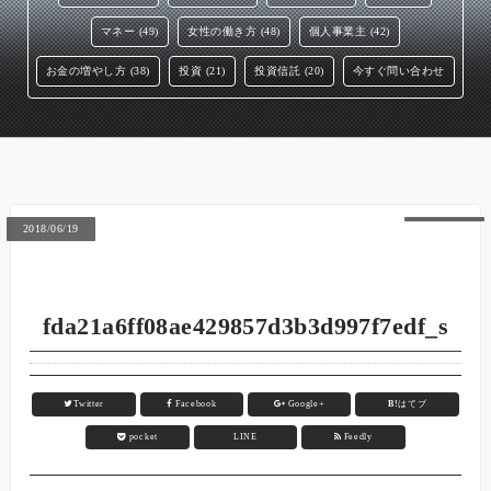
マネー (49)
女性の働き方 (48)
個人事業主 (42)
お金の増やし方 (38)
投資 (21)
投資信託 (20)
今すぐ問い合わせ
2018/06/19
fda21a6ff08ae429857d3b3d997f7edf_s
Twitter
Facebook
Google+
B!
はてブ
pocket
LINE
Feedly