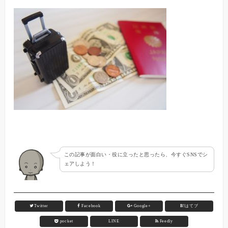
この記事が面白い・役に立ったと思ったら、今すぐSNSでシ
ェアしよう！
Twitter
Facebook
Google+
B!
はてブ
pocket
LINE
Feedly