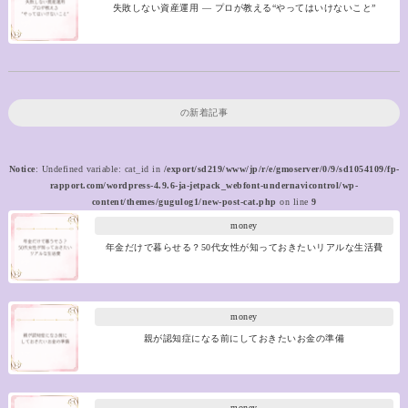
失敗しない資産運用 ― プロが教える“やってはいけないこと”
の新着記事
Notice
: Undefined variable: cat_id in
/export/sd219/www/jp/r/e/gmoserver/0/9/sd1054109/fp-
rapport.com/wordpress-4.9.6-ja-jetpack_webfont-undernavicontrol/wp-
content/themes/gugulog1/new-post-cat.php
on line
9
money
年金だけで暮らせる？50代女性が知っておきたいリアルな生活費
money
親が認知症になる前にしておきたいお金の準備
money