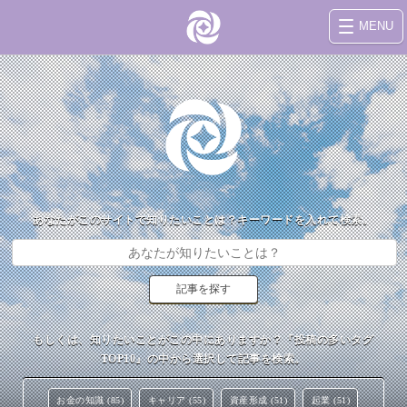
MENU
あなたがこのサイトで知りたいことは？キーワードを入れて検索。
もしくは、知りたいことがこの中にありますか？『投稿の多いタグ
TOP10』の中から選択して記事を検索。
お金の知識 (85)
キャリア (55)
資産形成 (51)
起業 (51)