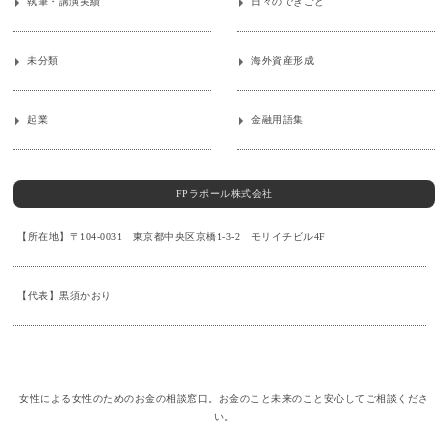
執筆・講演実績
日々のできごと
未分類
海外資産形成
起業
金融用語集
FPラポール株式会社
【所在地】〒104-0031 東京都中央区京橋1-3-2 モリイチビル4F
【代表】黒須かおり
女性による女性のためのお金の相談窓口。お金のこと未来のこと安心してご相談くださ
い。