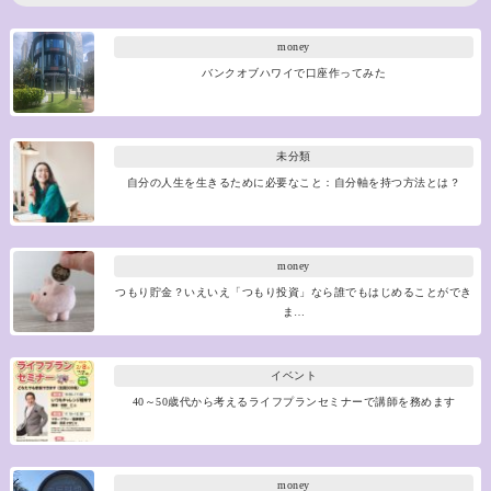
money
バンクオブハワイで口座作ってみた
未分類
自分の人生を生きるために必要なこと：自分軸を持つ方法とは？
money
つもり貯金？いえいえ「つもり投資」なら誰でもはじめることができ
ま…
イベント
40～50歳代から考えるライフプランセミナーで講師を務めます
money