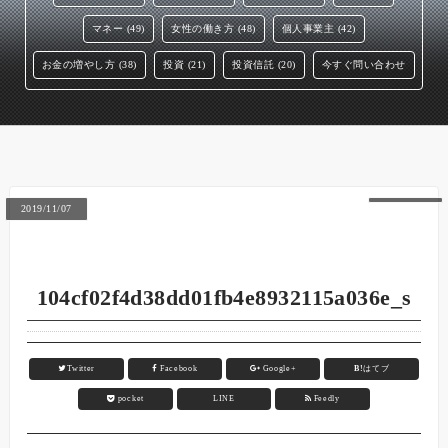
マネー (49)
女性の働き方 (48)
個人事業主 (42)
お金の増やし方 (38)
投資 (21)
投資信託 (20)
今すぐ問い合わせ
2019/11/07
104cf02f4d38dd01fb4e8932115a036e_s
Twitter
Facebook
Google+
B!
はてブ
pocket
LINE
Feedly