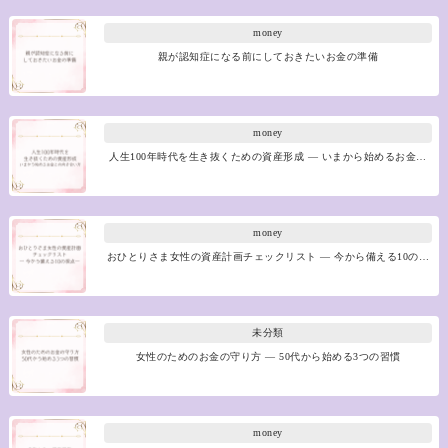
money
親が認知症になる前にしておきたいお金の準備
money
人生100年時代を生き抜くための資産形成 ― いまから始めるお金…
money
おひとりさま女性の資産計画チェックリスト ― 今から備える10の…
未分類
女性のためのお金の守り方 ― 50代から始める3つの習慣
money