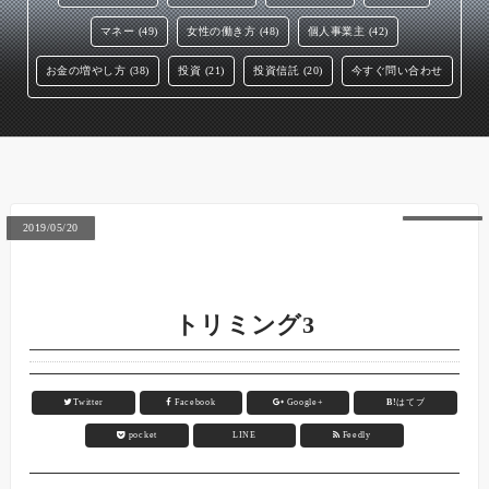
マネー (49)
女性の働き方 (48)
個人事業主 (42)
お金の増やし方 (38)
投資 (21)
投資信託 (20)
今すぐ問い合わせ
2019/05/20
トリミング3
Twitter
Facebook
Google+
B!
はてブ
pocket
LINE
Feedly