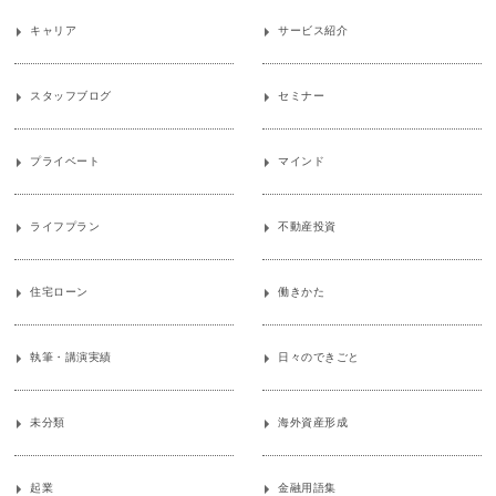
キャリア
サービス紹介
スタッフブログ
セミナー
プライベート
マインド
ライフプラン
不動産投資
住宅ローン
働きかた
執筆・講演実績
日々のできごと
未分類
海外資産形成
起業
金融用語集