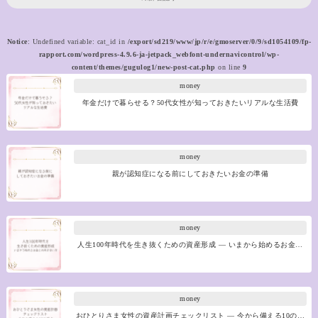
Notice
: Undefined variable: cat_id in
/export/sd219/www/jp/r/e/gmoserver/0/9/sd1054109/fp-
rapport.com/wordpress-4.9.6-ja-jetpack_webfont-undernavicontrol/wp-
content/themes/gugulog1/new-post-cat.php
on line
9
money
年金だけで暮らせる？50代女性が知っておきたいリアルな生活費
money
親が認知症になる前にしておきたいお金の準備
money
人生100年時代を生き抜くための資産形成 ― いまから始めるお金…
money
おひとりさま女性の資産計画チェックリスト ― 今から備える10の…