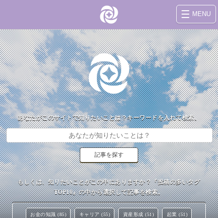
MENU
あなたがこのサイトで知りたいことは？キーワードを入れて検索。
もしくは、知りたいことがこの中にありますか？『投稿の多いタグ
TOP10』の中から選択して記事を検索。
お金の知識 (85)
キャリア (55)
資産形成 (51)
起業 (51)