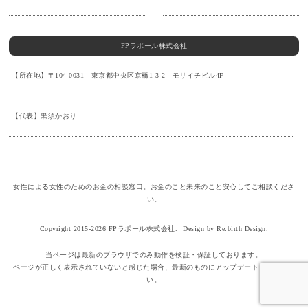
FPラポール株式会社
【所在地】〒104-0031 東京都中央区京橋1-3-2 モリイチビル4F
【代表】黒須かおり
女性による女性のためのお金の相談窓口。お金のこと未来のこと安心してご相談くださ
い。
Copyright 2015-2026 FPラポール株式会社.
Design by Re:birth Design.
当ページは最新のブラウザでのみ動作を検証・保証しております。
ページが正しく表示されていないと感じた場合、最新のものにアップデートしてくださ
い。