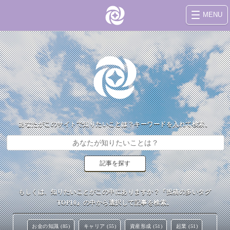
MENU
あなたがこのサイトで知りたいことは？キーワードを入れて検索。
もしくは、知りたいことがこの中にありますか？『投稿の多いタグ
TOP10』の中から選択して記事を検索。
お金の知識 (85)
キャリア (55)
資産形成 (51)
起業 (51)