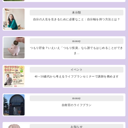
未分類
自分の人生を生きるために必要なこと：自分軸を持つ方法とは？
money
つもり貯金？いえいえ「つもり投資」なら誰でもはじめることができ
ま…
イベント
40～50歳代から考えるライフプランセミナーで講師を務めます
money
自衛官のライフプラン
お知らせ