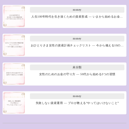
money
人生100年時代を生き抜くための資産形成 ― いまから始めるお金…
money
おひとりさま女性の資産計画チェックリスト ― 今から備える10の…
未分類
女性のためのお金の守り方 ― 50代から始める3つの習慣
money
失敗しない資産運用 ― プロが教える“やってはいけないこと”