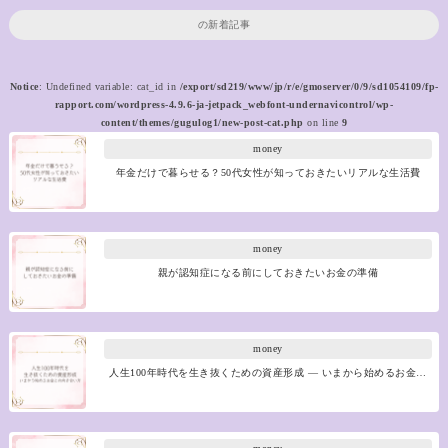
の新着記事
Notice
: Undefined variable: cat_id in
/export/sd219/www/jp/r/e/gmoserver/0/9/sd1054109/fp-
rapport.com/wordpress-4.9.6-ja-jetpack_webfont-undernavicontrol/wp-
content/themes/gugulog1/new-post-cat.php
on line
9
money
年金だけで暮らせる？50代女性が知っておきたいリアルな生活費
money
親が認知症になる前にしておきたいお金の準備
money
人生100年時代を生き抜くための資産形成 ― いまから始めるお金…