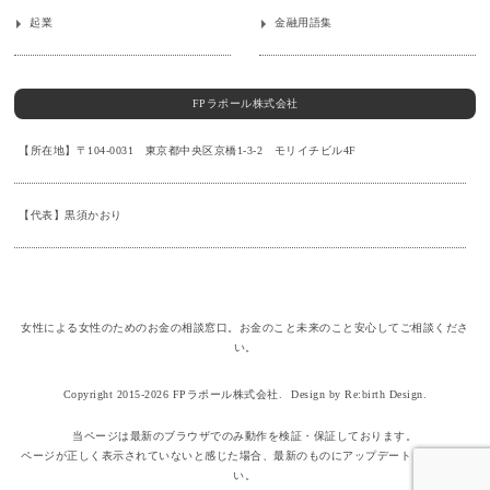
起業
金融用語集
FPラポール株式会社
【所在地】〒104-0031 東京都中央区京橋1-3-2 モリイチビル4F
【代表】黒須かおり
女性による女性のためのお金の相談窓口。お金のこと未来のこと安心してご相談くださ
い。
Copyright 2015-2026 FPラポール株式会社.
Design by Re:birth Design.
当ページは最新のブラウザでのみ動作を検証・保証しております。
ページが正しく表示されていないと感じた場合、最新のものにアップデートしてくださ
い。