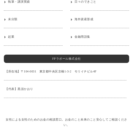
執筆・講演実績
日々のできごと
未分類
海外資産形成
起業
金融用語集
FPラポール株式会社
【所在地】〒104-0031 東京都中央区京橋1-3-2 モリイチビル4F
【代表】黒須かおり
女性による女性のためのお金の相談窓口。お金のこと未来のこと安心してご相談くださ
い。