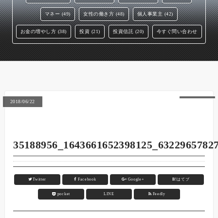
マネー (49)
女性の働き方 (48)
個人事業主 (42)
お金の増やし方 (38)
投資 (21)
投資信託 (20)
今すぐ問い合わせ
2018/06/22
35188956_1643661652398125_6322965782
Twitter
Facebook
Google+
B!
はてブ
pocket
LINE
Feedly