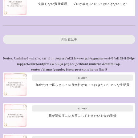
失敗しない資産運用 ― プロが教える“やってはいけないこと”
の新着記事
Notice
: Undefined variable: cat_id in
/export/sd219/www/jp/r/e/gmoserver/0/9/sd1054109/fp-
rapport.com/wordpress-4.9.6-ja-jetpack_webfont-undernavicontrol/wp-
content/themes/gugulog1/new-post-cat.php
on line
9
money
年金だけで暮らせる？50代女性が知っておきたいリアルな生活費
money
親が認知症になる前にしておきたいお金の準備