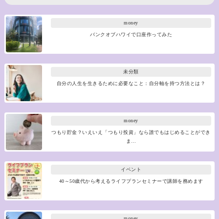
money
バンクオブハワイで口座作ってみた
未分類
自分の人生を生きるために必要なこと：自分軸を持つ方法とは？
money
つもり貯金？いえいえ「つもり投資」なら誰でもはじめることができ
ま…
イベント
40～50歳代から考えるライフプランセミナーで講師を務めます
money