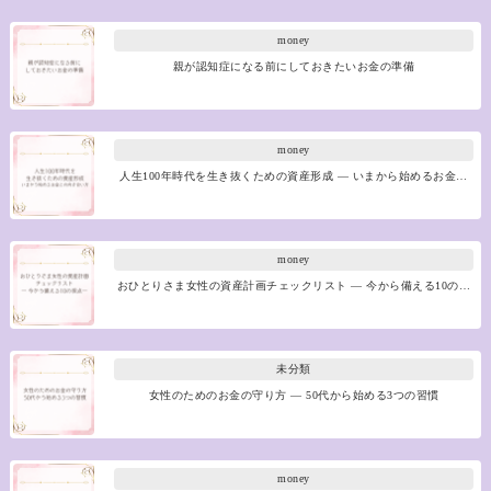
money
親が認知症になる前にしておきたいお金の準備
money
人生100年時代を生き抜くための資産形成 ― いまから始めるお金…
money
おひとりさま女性の資産計画チェックリスト ― 今から備える10の…
未分類
女性のためのお金の守り方 ― 50代から始める3つの習慣
money