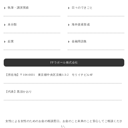
執筆・講演実績
日々のできごと
未分類
海外資産形成
起業
金融用語集
FPラポール株式会社
【所在地】〒104-0031 東京都中央区京橋1-3-2 モリイチビル4F
【代表】黒須かおり
女性による女性のためのお金の相談窓口。お金のこと未来のこと安心してご相談くださ
い。