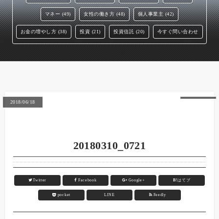
マネー (49)
女性の働き方 (48)
個人事業主 (42)
お金の増やし方 (38)
投資 (21)
投資信託 (20)
今すぐ問い合わせ
2018/06/18
20180310_0721
Twitter
Facebook
Google+
B!
はてブ
pocket
LINE
Feedly