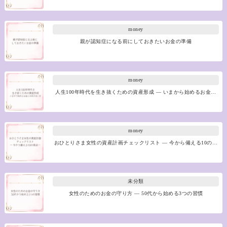
money
親が認知症になる前にしておきたいお金の準備
money
人生100年時代を生き抜くための資産形成 ― いまから始めるお金…
money
おひとりさま女性の資産計画チェックリスト ― 今から備える10の…
未分類
女性のためのお金の守り方 ― 50代から始める3つの習慣