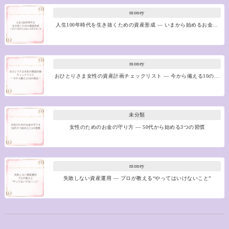
money
人生100年時代を生き抜くための資産形成 ― いまから始めるお金…
money
おひとりさま女性の資産計画チェックリスト ― 今から備える10の…
未分類
女性のためのお金の守り方 ― 50代から始める3つの習慣
money
失敗しない資産運用 ― プロが教える“やってはいけないこと”