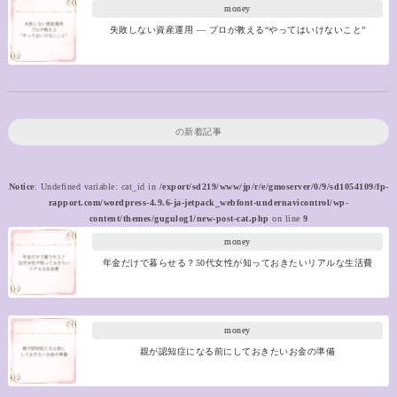
money
失敗しない資産運用 ― プロが教える“やってはいけないこと”
の新着記事
Notice
: Undefined variable: cat_id in
/export/sd219/www/jp/r/e/gmoserver/0/9/sd1054109/fp-
rapport.com/wordpress-4.9.6-ja-jetpack_webfont-undernavicontrol/wp-
content/themes/gugulog1/new-post-cat.php
on line
9
money
年金だけで暮らせる？50代女性が知っておきたいリアルな生活費
money
親が認知症になる前にしておきたいお金の準備