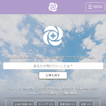
MENU
あなたがこのサイトで知りたいことは？キーワードを入れて検索。
もしくは、知りたいことがこの中にありますか？『投稿の多いタグ
TOP10』の中から選択して記事を検索。
お金の知識 (85)
キャリア (55)
資産形成 (51)
起業 (51)