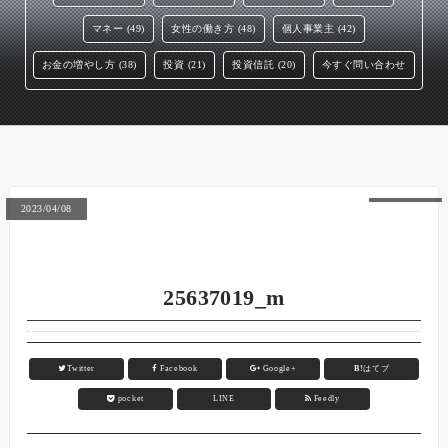
マネー (49)
女性の働き方 (48)
個人事業主 (42)
お金の増やし方 (38)
投資 (21)
投資信託 (20)
今すぐ問い合わせ
2023/04/08
25637019_m
Twitter
Facebook
Google+
B!
はてブ
pocket
LINE
Feedly