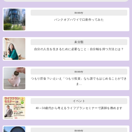
money
バンクオブハワイで口座作ってみた
未分類
自分の人生を生きるために必要なこと：自分軸を持つ方法とは？
money
つもり貯金？いえいえ「つもり投資」なら誰でもはじめることができ
ま…
イベント
40～50歳代から考えるライフプランセミナーで講師を務めます
money