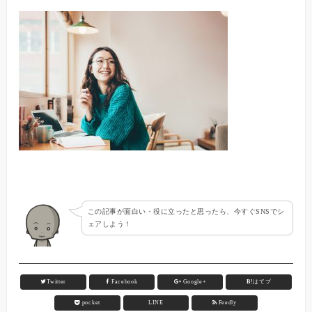
この記事が面白い・役に立ったと思ったら、今すぐSNSでシ
ェアしよう！
Twitter
Facebook
Google+
B!
はてブ
pocket
LINE
Feedly