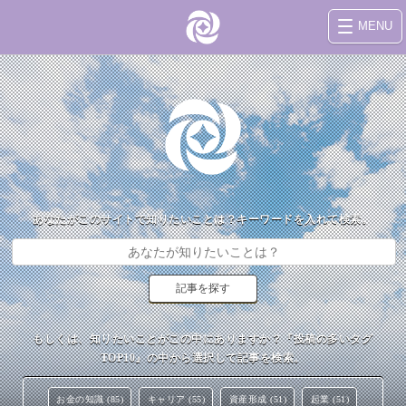
MENU
あなたがこのサイトで知りたいことは？キーワードを入れて検索。
もしくは、知りたいことがこの中にありますか？『投稿の多いタグ
TOP10』の中から選択して記事を検索。
お金の知識 (85)
キャリア (55)
資産形成 (51)
起業 (51)