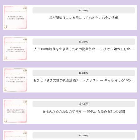
money
親が認知症になる前にしておきたいお金の準備
money
人生100年時代を生き抜くための資産形成 ― いまから始めるお金…
money
おひとりさま女性の資産計画チェックリスト ― 今から備える10の…
未分類
女性のためのお金の守り方 ― 50代から始める3つの習慣
money