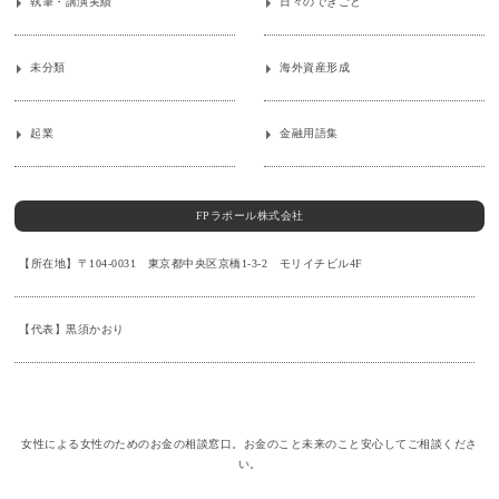
執筆・講演実績
日々のできごと
未分類
海外資産形成
起業
金融用語集
FPラポール株式会社
【所在地】〒104-0031 東京都中央区京橋1-3-2 モリイチビル4F
【代表】黒須かおり
女性による女性のためのお金の相談窓口。お金のこと未来のこと安心してご相談くださ
い。