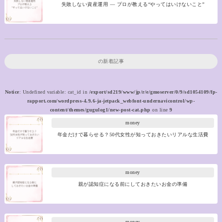
失敗しない資産運用 ― プロが教える“やってはいけないこと”
の新着記事
Notice
: Undefined variable: cat_id in
/export/sd219/www/jp/r/e/gmoserver/0/9/sd1054109/fp-
rapport.com/wordpress-4.9.6-ja-jetpack_webfont-undernavicontrol/wp-
content/themes/gugulog1/new-post-cat.php
on line
9
money
年金だけで暮らせる？50代女性が知っておきたいリアルな生活費
money
親が認知症になる前にしておきたいお金の準備
money