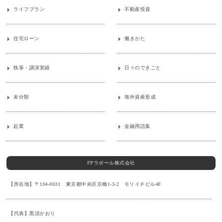
ライフプラン
不動産投資
住宅ローン
働きかた
執筆・講演実績
日々のできごと
未分類
海外資産形成
起業
金融用語集
FPラポール株式会社
【所在地】〒104-0031 東京都中央区京橋1-3-2 モリイチビル4F
【代表】黒須かおり