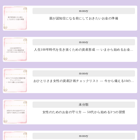
money
親が認知症になる前にしておきたいお金の準備
money
人生100年時代を生き抜くための資産形成 ― いまから始めるお金…
money
おひとりさま女性の資産計画チェックリスト ― 今から備える10の…
未分類
女性のためのお金の守り方 ― 50代から始める3つの習慣
money