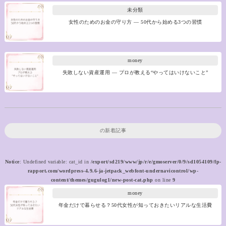
未分類
女性のためのお金の守り方 ― 50代から始める3つの習慣
money
失敗しない資産運用 ― プロが教える“やってはいけないこと”
の新着記事
Notice
: Undefined variable: cat_id in
/export/sd219/www/jp/r/e/gmoserver/0/9/sd1054109/fp-
rapport.com/wordpress-4.9.6-ja-jetpack_webfont-undernavicontrol/wp-
content/themes/gugulog1/new-post-cat.php
on line
9
money
年金だけで暮らせる？50代女性が知っておきたいリアルな生活費