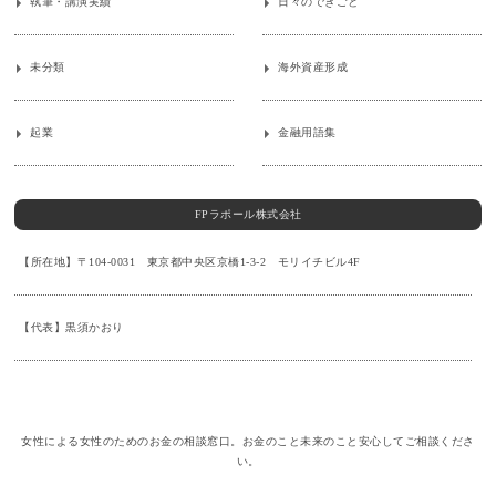
執筆・講演実績
日々のできごと
未分類
海外資産形成
起業
金融用語集
FPラポール株式会社
【所在地】〒104-0031 東京都中央区京橋1-3-2 モリイチビル4F
【代表】黒須かおり
女性による女性のためのお金の相談窓口。お金のこと未来のこと安心してご相談くださ
い。