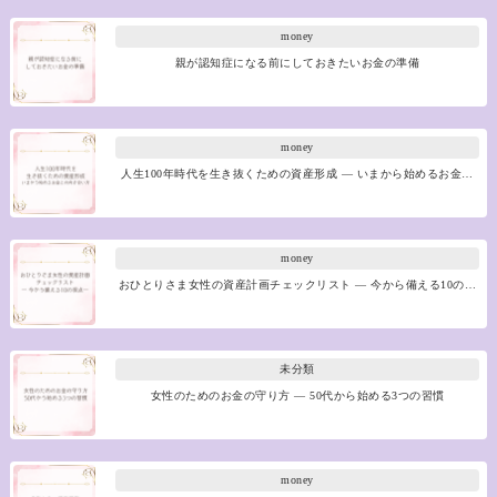
money
親が認知症になる前にしておきたいお金の準備
money
人生100年時代を生き抜くための資産形成 ― いまから始めるお金…
money
おひとりさま女性の資産計画チェックリスト ― 今から備える10の…
未分類
女性のためのお金の守り方 ― 50代から始める3つの習慣
money