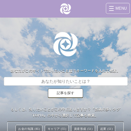
MENU
あなたがこのサイトで知りたいことは？キーワードを入れて検索。
もしくは、知りたいことがこの中にありますか？『投稿の多いタグ
TOP10』の中から選択して記事を検索。
お金の知識 (85)
キャリア (55)
資産形成 (51)
起業 (51)