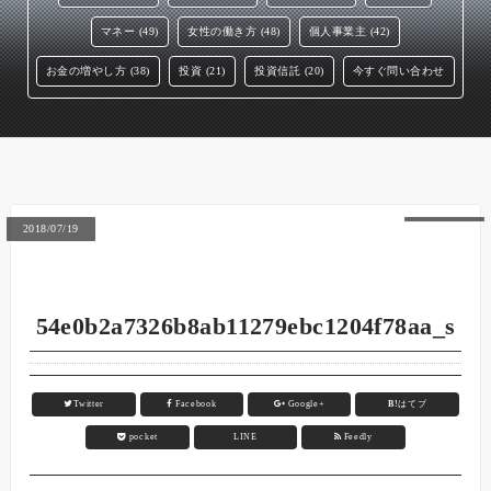
マネー (49)
女性の働き方 (48)
個人事業主 (42)
お金の増やし方 (38)
投資 (21)
投資信託 (20)
今すぐ問い合わせ
2018/07/19
54e0b2a7326b8ab11279ebc1204f78aa_s
Twitter
Facebook
Google+
B!
はてブ
pocket
LINE
Feedly