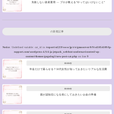
失敗しない資産運用 ― プロが教える“やってはいけないこと”
の新着記事
Notice
: Undefined variable: cat_id in
/export/sd219/www/jp/r/e/gmoserver/0/9/sd1054109/fp-
rapport.com/wordpress-4.9.6-ja-jetpack_webfont-undernavicontrol/wp-
content/themes/gugulog1/new-post-cat.php
on line
9
money
年金だけで暮らせる？50代女性が知っておきたいリアルな生活費
money
親が認知症になる前にしておきたいお金の準備
money