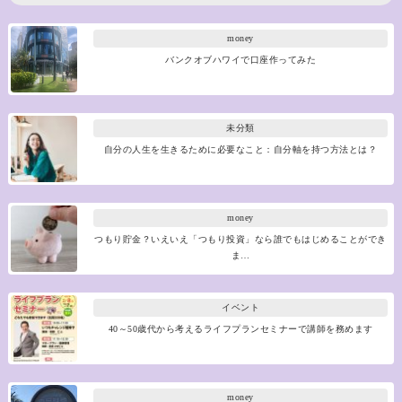
money
バンクオブハワイで口座作ってみた
未分類
自分の人生を生きるために必要なこと：自分軸を持つ方法とは？
money
つもり貯金？いえいえ「つもり投資」なら誰でもはじめることができ
ま…
イベント
40～50歳代から考えるライフプランセミナーで講師を務めます
money