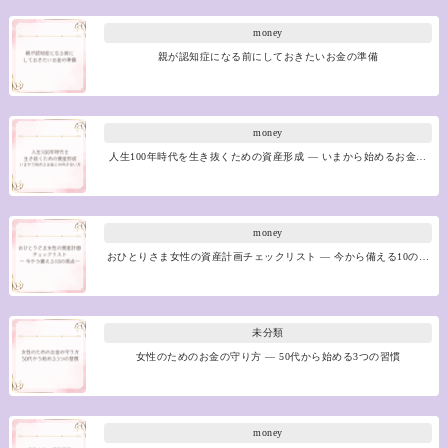
money
親が認知症になる前にしておきたいお金の準備
money
人生100年時代を生き抜くための資産形成 ― いまから始めるお金…
money
おひとりさま女性の資産計画チェックリスト ― 今から備える10の…
未分類
女性のためのお金の守り方 ― 50代から始める3つの習慣
money