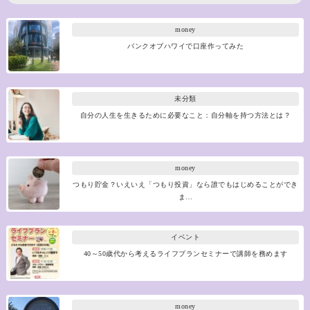
money
バンクオブハワイで口座作ってみた
未分類
自分の人生を生きるために必要なこと：自分軸を持つ方法とは？
money
つもり貯金？いえいえ「つもり投資」なら誰でもはじめることができ
ま…
イベント
40～50歳代から考えるライフプランセミナーで講師を務めます
money