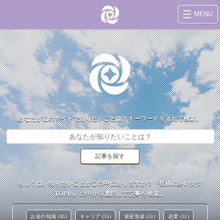
MENU
あなたがこのサイトで知りたいことは？キーワードを入れて検索。
もしくは、知りたいことがこの中にありますか？『投稿の多いタグ
TOP10』の中から選択して記事を検索。
お金の知識 (85)
キャリア (55)
資産形成 (51)
起業 (51)