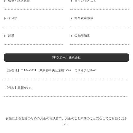
執筆・講演実績
日々のできごと
未分類
海外資産形成
起業
金融用語集
FPラポール株式会社
【所在地】〒104-0031 東京都中央区京橋1-3-2 モリイチビル4F
【代表】黒須かおり
女性による女性のためのお金の相談窓口。お金のこと未来のこと安心してご相談くださ
い。