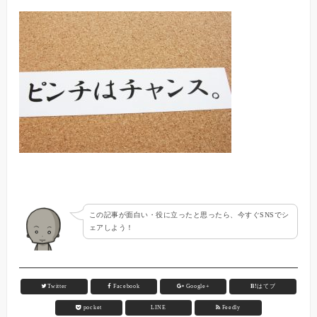
この記事が面白い・役に立ったと思ったら、今すぐSNSでシ
ェアしよう！
Twitter
Facebook
Google+
B!
はてブ
pocket
LINE
Feedly