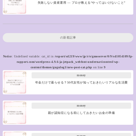
失敗しない資産運用 ― プロが教える“やってはいけないこと”
の新着記事
Notice
: Undefined variable: cat_id in
/export/sd219/www/jp/r/e/gmoserver/0/9/sd1054109/fp-
rapport.com/wordpress-4.9.6-ja-jetpack_webfont-undernavicontrol/wp-
content/themes/gugulog1/new-post-cat.php
on line
9
money
年金だけで暮らせる？50代女性が知っておきたいリアルな生活費
money
親が認知症になる前にしておきたいお金の準備
money