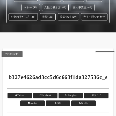
マネー (49)
女性の働き方 (48)
個人事業主 (42)
お金の増やし方 (38)
投資 (21)
投資信託 (20)
今すぐ問い合わせ
2018/06/19
b327e4626ad3cc5d6c663f1da327536c_s
Twitter
Facebook
Google+
B!
はてブ
pocket
LINE
Feedly