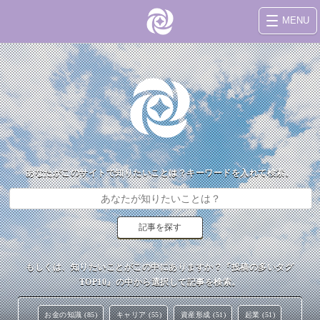
MENU
あなたがこのサイトで知りたいことは？キーワードを入れて検索。
もしくは、知りたいことがこの中にありますか？『投稿の多いタグ
TOP10』の中から選択して記事を検索。
お金の知識 (85)
キャリア (55)
資産形成 (51)
起業 (51)