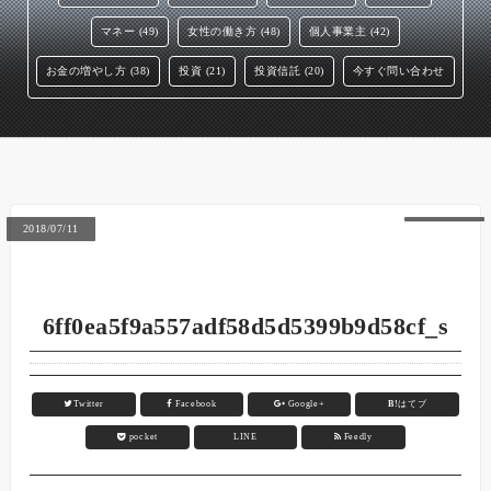
マネー (49)
女性の働き方 (48)
個人事業主 (42)
お金の増やし方 (38)
投資 (21)
投資信託 (20)
今すぐ問い合わせ
2018/07/11
6ff0ea5f9a557adf58d5d5399b9d58cf_s
Twitter
Facebook
Google+
B!
はてブ
pocket
LINE
Feedly