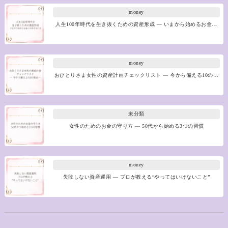
money
人生100年時代を生き抜くための資産形成 ― いまから始めるお金…
money
おひとりさま女性の資産計画チェックリスト ― 今から備える10の…
未分類
女性のためのお金の守り方 ― 50代から始める3つの習慣
money
失敗しない資産運用 ― プロが教える“やってはいけないこと”