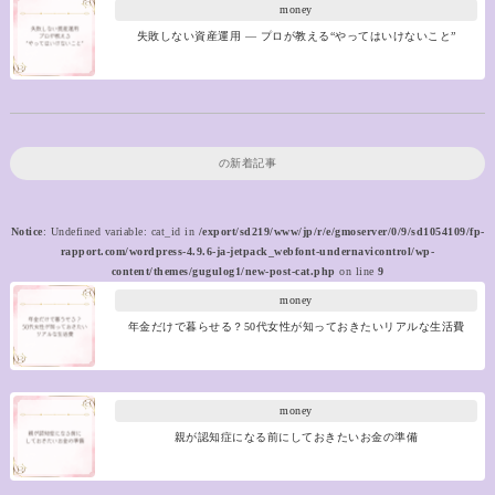
money
失敗しない資産運用 ― プロが教える“やってはいけないこと”
の新着記事
Notice
: Undefined variable: cat_id in
/export/sd219/www/jp/r/e/gmoserver/0/9/sd1054109/fp-
rapport.com/wordpress-4.9.6-ja-jetpack_webfont-undernavicontrol/wp-
content/themes/gugulog1/new-post-cat.php
on line
9
money
年金だけで暮らせる？50代女性が知っておきたいリアルな生活費
money
親が認知症になる前にしておきたいお金の準備