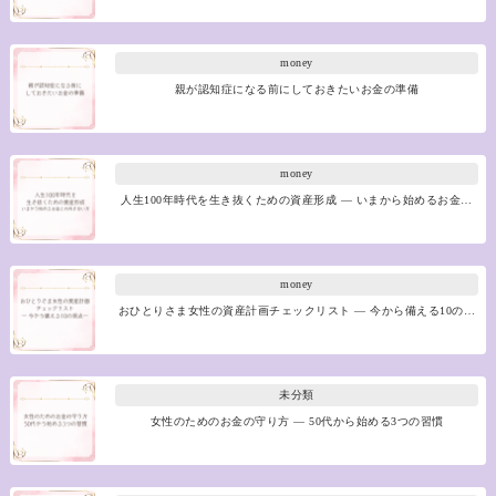
money
親が認知症になる前にしておきたいお金の準備
money
人生100年時代を生き抜くための資産形成 ― いまから始めるお金…
money
おひとりさま女性の資産計画チェックリスト ― 今から備える10の…
未分類
女性のためのお金の守り方 ― 50代から始める3つの習慣