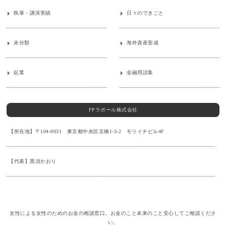
執筆・講演実績
日々のできごと
未分類
海外資産形成
起業
金融用語集
FPラポール株式会社
【所在地】〒104-0031 東京都中央区京橋1-3-2 モリイチビル4F
【代表】黒須かおり
女性による女性のためのお金の相談窓口。お金のこと未来のこと安心してご相談くださ
い。