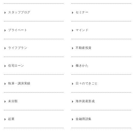
スタッフブログ
セミナー
プライベート
マインド
ライフプラン
不動産投資
住宅ローン
働きかた
執筆・講演実績
日々のできごと
未分類
海外資産形成
起業
金融用語集