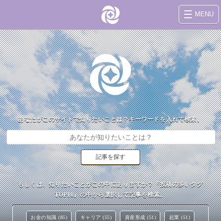
MENU
あなたがこのサイトで知りたいことは？キーワードを入れて検索。
もしくは、知りたいことがこの中にありますか？『投稿の多いタグ
TOP10』の中から選択して記事を検索。
お金の知識 (85)
キャリア (55)
資産形成 (51)
起業 (51)