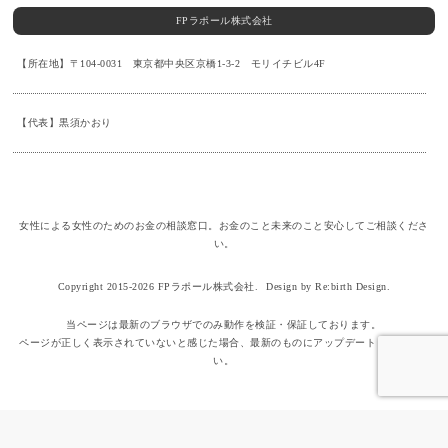
FPラポール株式会社
【所在地】〒104-0031 東京都中央区京橋1-3-2 モリイチビル4F
【代表】黒須かおり
女性による女性のためのお金の相談窓口。お金のこと未来のこと安心してご相談くださ
い。
Copyright 2015-2026 FPラポール株式会社.
Design by Re:birth Design.
当ページは最新のブラウザでのみ動作を検証・保証しております。
ページが正しく表示されていないと感じた場合、最新のものにアップデートしてくださ
い。