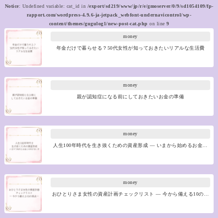
Notice
: Undefined variable: cat_id in
/export/sd219/www/jp/r/e/gmoserver/0/9/sd1054109/fp-
rapport.com/wordpress-4.9.6-ja-jetpack_webfont-undernavicontrol/wp-
content/themes/gugulog1/new-post-cat.php
on line
9
money
年金だけで暮らせる？50代女性が知っておきたいリアルな生活費
money
親が認知症になる前にしておきたいお金の準備
money
人生100年時代を生き抜くための資産形成 ― いまから始めるお金…
money
おひとりさま女性の資産計画チェックリスト ― 今から備える10の…