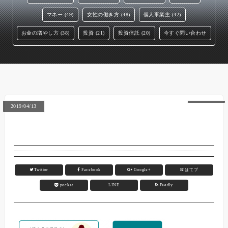
マネー (49)
女性の働き方 (48)
個人事業主 (42)
お金の増やし方 (38)
投資 (21)
投資信託 (20)
今すぐ問い合わせ
2019/04/13
Twitter
Facebook
Google+
B!
はてブ
pocket
LINE
Feedly