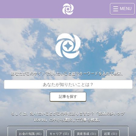
MENU
あなたがこのサイトで知りたいことは？キーワードを入れて検索。
もしくは、知りたいことがこの中にありますか？『投稿の多いタグ
TOP10』の中から選択して記事を検索。
お金の知識 (85)
キャリア (55)
資産形成 (51)
起業 (51)