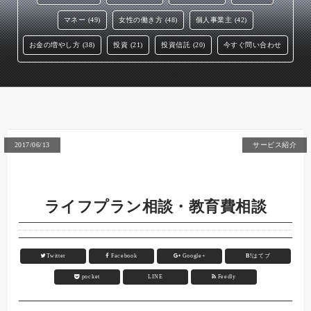
マネー (49)
女性の働き方 (48)
個人事業主 (42)
お金の増やし方 (38)
投資 (21)
投資信託 (20)
今すぐ問い合わせ
2017/06/13
サービス紹介
ライフプラン相談・教育費相談
Twitter
Facebook
Google+
B!
はてブ
pocket
LINE
Feedly