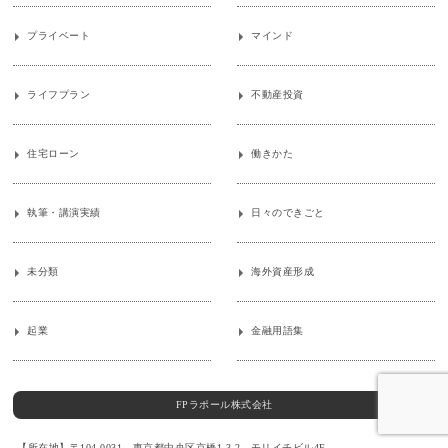
プライベート
マインド
ライフプラン
不動産投資
住宅ローン
働きかた
執筆・講演実績
日々のできごと
未分類
海外資産形成
起業
金融用語集
FPラポール株式会社
【所在地】〒104-0031 東京都中央区京橋1-3-2 モリイチビル4F