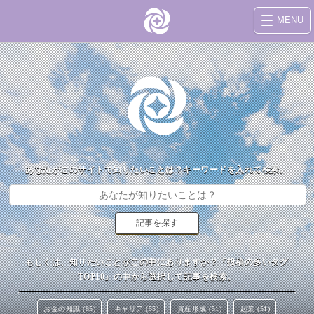
MENU
あなたがこのサイトで知りたいことは？キーワードを入れて検索。
もしくは、知りたいことがこの中にありますか？『投稿の多いタグ
TOP10』の中から選択して記事を検索。
お金の知識 (85)
キャリア (55)
資産形成 (51)
起業 (51)