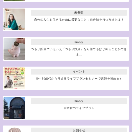
未分類
自分の人生を生きるために必要なこと：自分軸を持つ方法とは？
money
つもり貯金？いえいえ「つもり投資」なら誰でもはじめることができ
ま…
イベント
40～50歳代から考えるライフプランセミナーで講師を務めます
money
自衛官のライフプラン
お知らせ