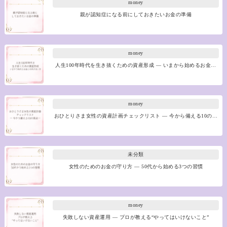
money
親が認知症になる前にしておきたいお金の準備
money
人生100年時代を生き抜くための資産形成 ― いまから始めるお金…
money
おひとりさま女性の資産計画チェックリスト ― 今から備える10の…
未分類
女性のためのお金の守り方 ― 50代から始める3つの習慣
money
失敗しない資産運用 ― プロが教える“やってはいけないこと”