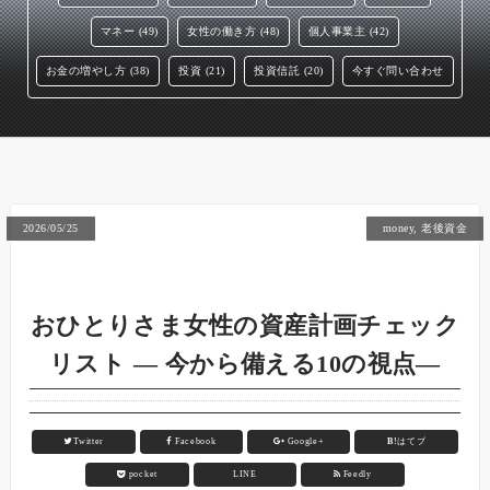
マネー (49)
女性の働き方 (48)
個人事業主 (42)
お金の増やし方 (38)
投資 (21)
投資信託 (20)
今すぐ問い合わせ
2026/05/25
money
,
老後資金
おひとりさま女性の資産計画チェック
リスト ― 今から備える10の視点―
Twitter
Facebook
Google+
B!
はてブ
pocket
LINE
Feedly