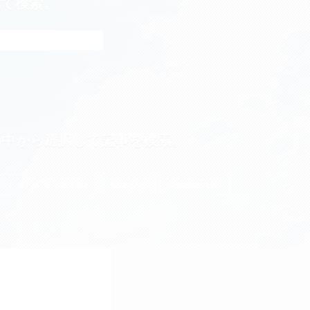
れて検索。
の中から選択して記事を検索。
お金の増やし方 (38)
投資 (21)
投資信託 (20)