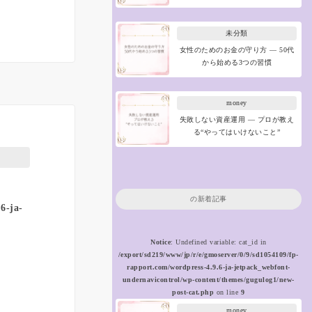
未分類
女性のためのお金の守り方 ― 50代
から始める3つの習慣
money
失敗しない資産運用 ― プロが教え
る“やってはいけないこと”
の新着記事
6-ja-
Notice
: Undefined variable: cat_id in
/export/sd219/www/jp/r/e/gmoserver/0/9/sd1054109/fp-
rapport.com/wordpress-4.9.6-ja-jetpack_webfont-
undernavicontrol/wp-content/themes/gugulog1/new-
post-cat.php
on line
9
money