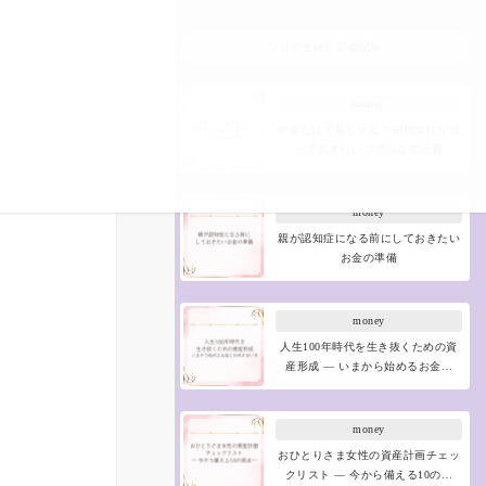
ブログ全体の新着記事
money
年金だけで暮らせる？50代女性が知
っておきたいリアルな生活費
money
親が認知症になる前にしておきたい
お金の準備
money
人生100年時代を生き抜くための資
産形成 ― いまから始めるお金…
money
おひとりさま女性の資産計画チェッ
クリスト ― 今から備える10の…