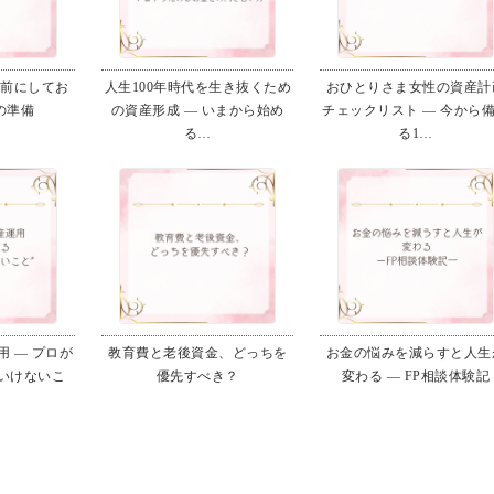
る前にしてお
人生100年時代を生き抜くため
おひとりさま女性の資産計
の準備
の資産形成 ― いまから始め
チェックリスト ― 今から
る…
る1…
 ― プロが
教育費と老後資金、どっちを
お金の悩みを減らすと人生
いけないこ
優先すべき？
変わる ― FP相談体験記