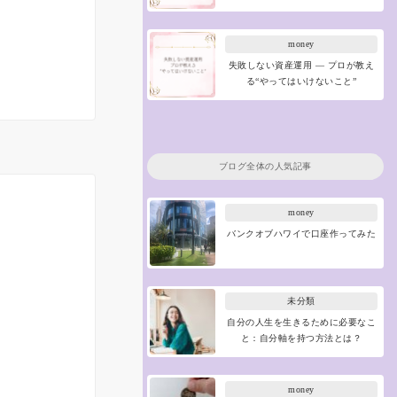
money
失敗しない資産運用 ― プロが教え
る“やってはいけないこと”
ブログ全体の人気記事
money
バンクオブハワイで口座作ってみた
未分類
自分の人生を生きるために必要なこ
と：自分軸を持つ方法とは？
money