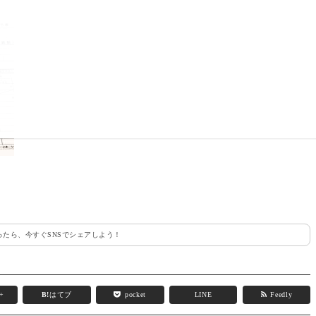
たら、今すぐSNSでシェアしよう！
e+
B!
はてブ
pocket
LINE
Feedly