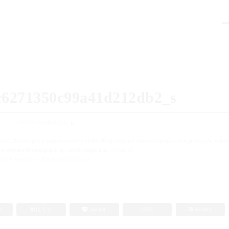
c6271350c99a41d212db2_s
FPラポール株式会社
t/sd219/www/jp/r/e/gmoserver/0/9/sd1054109/fp-rapport.com/wordpress-4.9.6-ja-jetpack_webfo
p-content/themes/gugulog1-child/single.php
on line
65
68b341baa8c6271350c99a41d212db2_s」
e+
B!
はてブ
pocket
LINE
Feedly