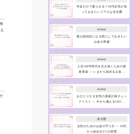
年金だけで暮らせる？50代女性が知
っておきたいリアルな生活費
画
money
備え
親が認知症になる前にしておきたい
お金の準備
money
人生100年時代を生き抜くための資
産形成 ― いまから始めるお金…
money
が
おひとりさま女性の資産計画チェッ
クリスト ― 今から備える10の…
未分類
女性のためのお金の守り方 ― 50代
から始める3つの習慣