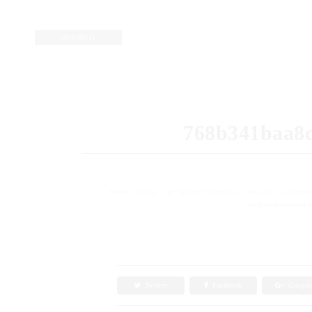
2019/06/11
768b341baa8
Notice
: Trying to get property 'term_id' of non-object in
/expor
undernavicontrol/w
「7
Twitter
Facebook
Googl