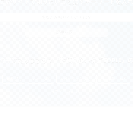
このサイトで知りたいことは？キーワードを入
の中にありますか？『投稿の多いタグTOP10』
起業 (51)
マネー (49)
女性の働き方 (48)
個人事業主 (42)
今すぐ問い合わせ