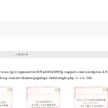
「」の最新記事
9/www/jp/r/e/gmoserver/0/9/sd1054109/fp-rapport.com/wordpress-4.9.
l/wp-content/themes/gugulog1-child/single.php
on line
164