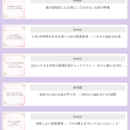
money
親が認知症になる前にしておきたいお金の準備
money
人生100年時代を生き抜くための資産形成 ― いまから始めるお金…
money
おひとりさま女性の資産計画チェックリスト ― 今から備える10の…
未分類
女性のためのお金の守り方 ― 50代から始める3つの習慣
money
失敗しない資産運用 ― プロが教える“やってはいけないこと”