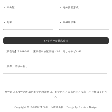
未分類
海外資産形成
起業
金融用語集
FPラポール株式会社
【所在地】〒104-0031 東京都中央区京橋1-3-2 モリイチビル4F
【代表】黒須かおり
女性による女性のためのお金の相談窓口。お金のこと未来のこと安心してご相談くださ
い。
Copyright 2015-2026 FPラポール株式会社.
Design by Re:birth Design.