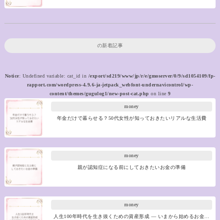
の新着記事
Notice
: Undefined variable: cat_id in
/export/sd219/www/jp/r/e/gmoserver/0/9/sd1054109/fp-
rapport.com/wordpress-4.9.6-ja-jetpack_webfont-undernavicontrol/wp-
content/themes/gugulog1/new-post-cat.php
on line
9
money
年金だけで暮らせる？50代女性が知っておきたいリアルな生活費
money
親が認知症になる前にしておきたいお金の準備
money
人生100年時代を生き抜くための資産形成 ― いまから始めるお金…