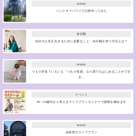
money
バンクオブハワイで口座作ってみた
未分類
自分の人生を生きるために必要なこと：自分軸を持つ方法とは？
money
つもり貯金？いえいえ「つもり投資」なら誰でもはじめることができ
ま…
イベント
40～50歳代から考えるライフプランセミナーで講師を務めます
money
自衛官のライフプラン