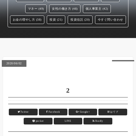
マネー (49)
女性の働き方 (48)
個人事業主 (42)
お金の増やし方 (38)
投資 (21)
投資信託 (20)
今すぐ問い合わせ
2020/06/02
2
Twitter
Facebook
Google+
B!
はてブ
pocket
LINE
Feedly