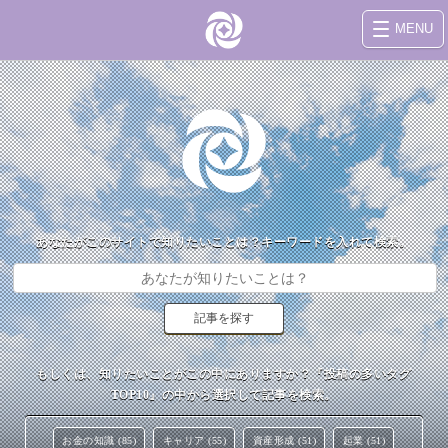
MENU
あなたがこのサイトで知りたいことは？キーワードを入れて検索。
もしくは、知りたいことがこの中にありますか？『投稿の多いタグ
TOP10』の中から選択して記事を検索。
お金の知識 (85)
キャリア (55)
資産形成 (51)
起業 (51)