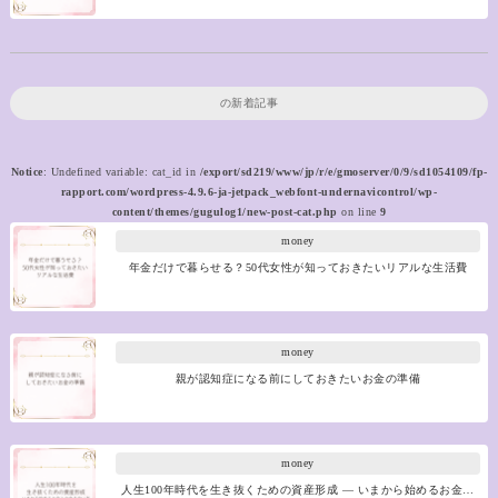
の新着記事
Notice
: Undefined variable: cat_id in
/export/sd219/www/jp/r/e/gmoserver/0/9/sd1054109/fp-
rapport.com/wordpress-4.9.6-ja-jetpack_webfont-undernavicontrol/wp-
content/themes/gugulog1/new-post-cat.php
on line
9
money
年金だけで暮らせる？50代女性が知っておきたいリアルな生活費
money
親が認知症になる前にしておきたいお金の準備
money
人生100年時代を生き抜くための資産形成 ― いまから始めるお金…