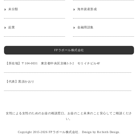
未分類
海外資産形成
起業
金融用語集
FPラポール株式会社
【所在地】〒104-0031 東京都中央区京橋1-3-2 モリイチビル4F
【代表】黒須かおり
女性による女性のためのお金の相談窓口。お金のこと未来のこと安心してご相談くださ
い。
Copyright 2015-2026 FPラポール株式会社.
Design by Re:birth Design.