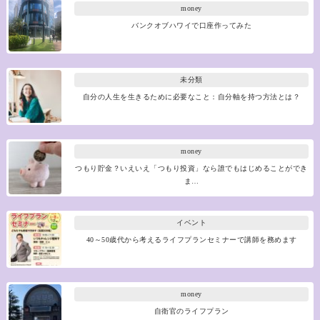
money
バンクオブハワイで口座作ってみた
未分類
自分の人生を生きるために必要なこと：自分軸を持つ方法とは？
money
つもり貯金？いえいえ「つもり投資」なら誰でもはじめることができ
ま…
イベント
40～50歳代から考えるライフプランセミナーで講師を務めます
money
自衛官のライフプラン