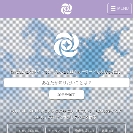
MENU
あなたがこのサイトで知りたいことは？キーワードを入れて検索。
もしくは、知りたいことがこの中にありますか？『投稿の多いタグ
TOP10』の中から選択して記事を検索。
お金の知識 (85)
キャリア (55)
資産形成 (51)
起業 (51)