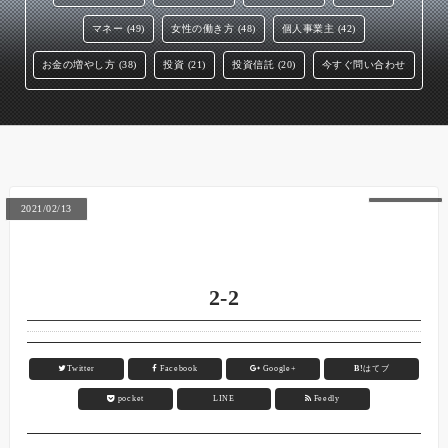
マネー (49)
女性の働き方 (48)
個人事業主 (42)
お金の増やし方 (38)
投資 (21)
投資信託 (20)
今すぐ問い合わせ
2021/02/13
2-2
Twitter
Facebook
Google+
B!
はてブ
pocket
LINE
Feedly