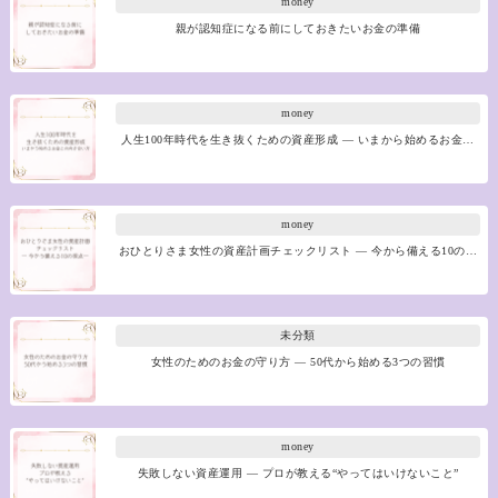
money
親が認知症になる前にしておきたいお金の準備
money
人生100年時代を生き抜くための資産形成 ― いまから始めるお金…
money
おひとりさま女性の資産計画チェックリスト ― 今から備える10の…
未分類
女性のためのお金の守り方 ― 50代から始める3つの習慣
money
失敗しない資産運用 ― プロが教える“やってはいけないこと”