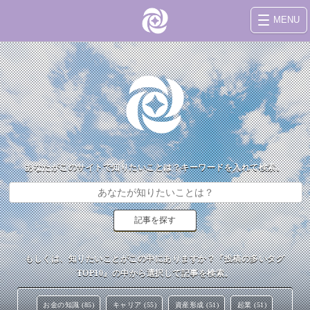
MENU
あなたがこのサイトで知りたいことは？キーワードを入れて検索。
もしくは、知りたいことがこの中にありますか？『投稿の多いタグ
TOP10』の中から選択して記事を検索。
お金の知識 (85)
キャリア (55)
資産形成 (51)
起業 (51)