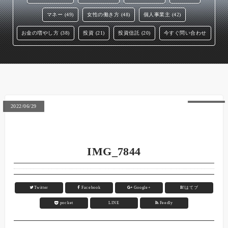
マネー (49)
女性の働き方 (48)
個人事業主 (42)
お金の増やし方 (38)
投資 (21)
投資信託 (20)
今すぐ問い合わせ
2022/06/29
IMG_7844
Twitter
Facebook
Google+
B!
はてブ
pocket
LINE
Feedly