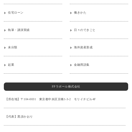
住宅ローン
働きかた
執筆・講演実績
日々のできごと
未分類
海外資産形成
起業
金融用語集
FPラポール株式会社
【所在地】〒104-0031 東京都中央区京橋1-3-2 モリイチビル4F
【代表】黒須かおり