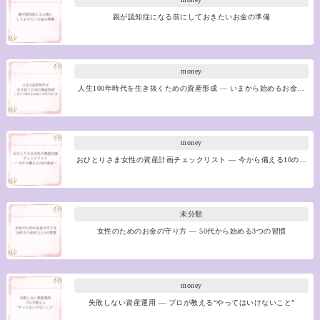
親が認知症になる前にしておきたいお金の準備
money
人生100年時代を生き抜くための資産形成 ― いまから始めるお金…
money
おひとりさま女性の資産計画チェックリスト ― 今から備える10の…
未分類
女性のためのお金の守り方 ― 50代から始める3つの習慣
money
失敗しない資産運用 ― プロが教える“やってはいけないこと”