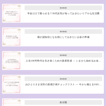
money
年金だけで暮らせる？50代女性が知っておきたいリアルな生活費
money
親が認知症になる前にしておきたいお金の準備
money
人生100年時代を生き抜くための資産形成 ― いまから始めるお金…
money
おひとりさま女性の資産計画チェックリスト ― 今から備える10の…
未分類