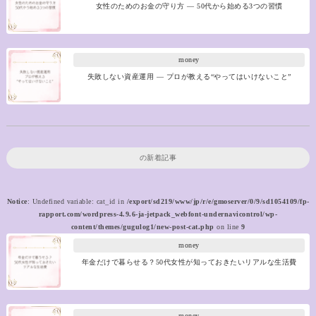
女性のためのお金の守り方 ― 50代から始める3つの習慣
money
失敗しない資産運用 ― プロが教える“やってはいけないこと”
の新着記事
Notice
: Undefined variable: cat_id in
/export/sd219/www/jp/r/e/gmoserver/0/9/sd1054109/fp-
rapport.com/wordpress-4.9.6-ja-jetpack_webfont-undernavicontrol/wp-
content/themes/gugulog1/new-post-cat.php
on line
9
money
年金だけで暮らせる？50代女性が知っておきたいリアルな生活費
money