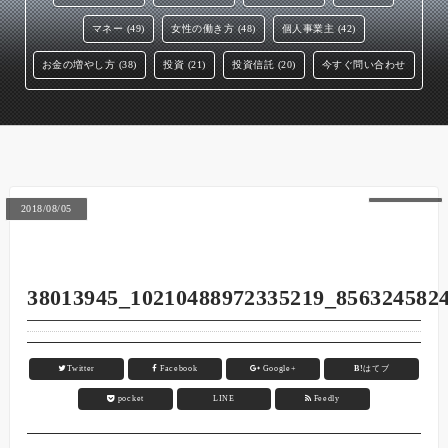
マネー (49)
女性の働き方 (48)
個人事業主 (42)
お金の増やし方 (38)
投資 (21)
投資信託 (20)
今すぐ問い合わせ
2018/08/05
38013945_10210488972335219_856324582
Twitter
Facebook
Google+
B!
はてブ
pocket
LINE
Feedly