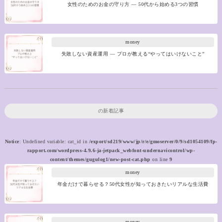
女性のためのお金の守り方 ― 50代から始める3つの習慣
money
失敗しない資産運用 ― プロが教える“やってはいけないこと”
の新着記事
Notice
: Undefined variable: cat_id in
/export/sd219/www/jp/r/e/gmoserver/0/9/sd1054109/fp-
rapport.com/wordpress-4.9.6-ja-jetpack_webfont-undernavicontrol/wp-
content/themes/gugulog1/new-post-cat.php
on line
9
money
年金だけで暮らせる？50代女性が知っておきたいリアルな生活費
money