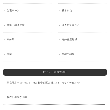
住宅ローン
働きかた
執筆・講演実績
日々のできごと
未分類
海外資産形成
起業
金融用語集
FPラポール株式会社
【所在地】〒104-0031 東京都中央区京橋1-3-2 モリイチビル4F
【代表】黒須かおり