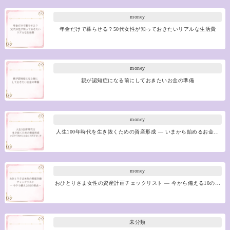
money
年金だけで暮らせる？50代女性が知っておきたいリアルな生活費
money
親が認知症になる前にしておきたいお金の準備
money
人生100年時代を生き抜くための資産形成 ― いまから始めるお金…
money
おひとりさま女性の資産計画チェックリスト ― 今から備える10の…
未分類