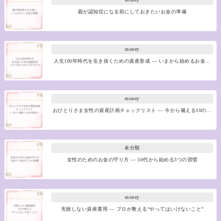
親が認知症になる前にしておきたいお金の準備
money
人生100年時代を生き抜くための資産形成 ― いまから始めるお金…
money
おひとりさま女性の資産計画チェックリスト ― 今から備える10の…
未分類
女性のためのお金の守り方 ― 50代から始める3つの習慣
money
失敗しない資産運用 ― プロが教える“やってはいけないこと”