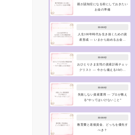
親が認知症になる前にしておきたい
お金の準備
money
人生100年時代を生き抜くための資
産形成 ― いまから始めるお金…
money
おひとりさま女性の資産計画チェッ
クリスト ― 今から備える10の…
money
失敗しない資産運用 ― プロが教え
る“やってはいけないこと”
money
教育費と老後資金、どっちを優先す
べき？