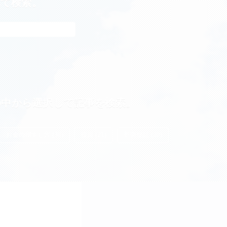
れて検索。
の中から選択して記事を検索。
お金の増やし方 (38)
投資 (21)
投資信託 (20)