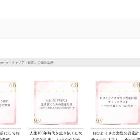
money
|
キャリア
|
起業
」の最新記事
る前にしてお
人生100年時代を生き抜くため
おひとりさま女性の資産計
の準備
の資産形成 ― いまから始め
チェックリスト ― 今から