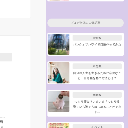
ブログ全体の人気記事
money
バンクオブハワイで口座作ってみた
未分類
自分の人生を生きるために必要なこ
と：自分軸を持つ方法とは？
money
つもり貯金？いえいえ「つもり投
資」なら誰でもはじめることができ
ま…
画
イベント
備え