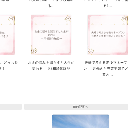
る…
る1…
金、どっちを
お金の悩みを減らすと人生が
夫婦で考える老後マネープ
き？
変わる ― FP相談体験記
ン ― 共働きと専業主婦で
変わ…
前の記事へ