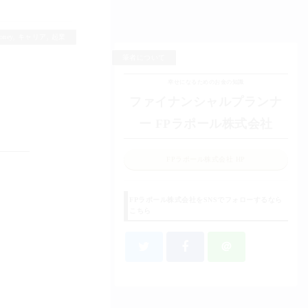
oney
,
キャリア
,
起業
筆者について
幸せになるためのお金の知識
ファイナンシャルプランナ
ー FPラポール株式会社
FPラポール株式会社 HP
FPラポール株式会社をSNSでフォローするなら
こちら
＠