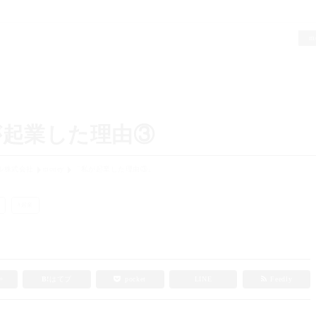
m
が起業した理由③
ル株式会社
money
「私が起業した理由③」
起業
e+
B!
はてブ
pocket
LINE
Feedly