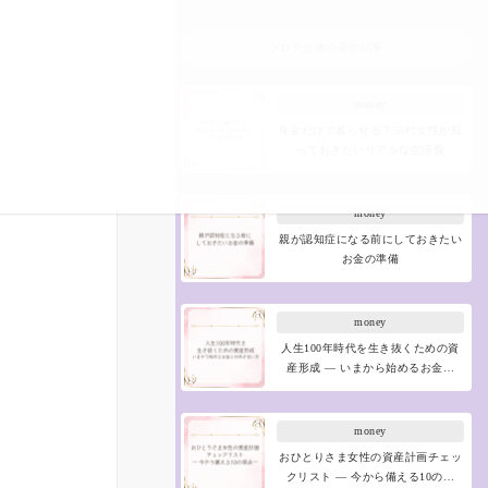
ブログ全体の新着記事
money
年金だけで暮らせる？50代女性が知
っておきたいリアルな生活費
money
親が認知症になる前にしておきたい
お金の準備
money
人生100年時代を生き抜くための資
産形成 ― いまから始めるお金…
money
おひとりさま女性の資産計画チェッ
クリスト ― 今から備える10の…