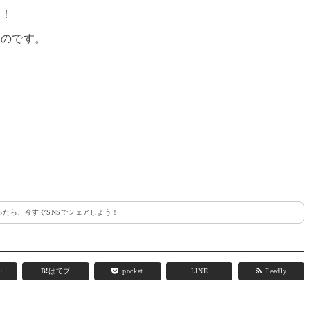
！！
たのです。
たら、今すぐSNSでシェアしよう！
e+
B!
はてブ
pocket
LINE
Feedly