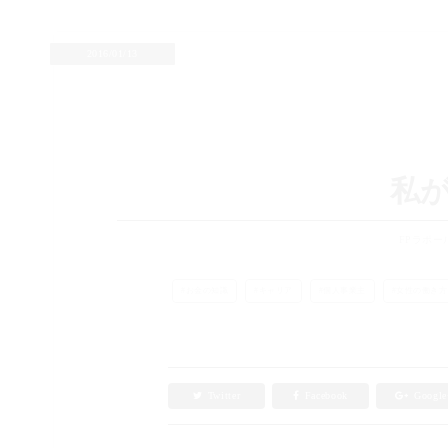
2016/01/13
私
FPラポー
お金の知識
キャリア
個人事業主
女性の働き方
Twitter
Facebook
Googl