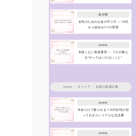
未分類
女性のためのお金の守り方 ― 50代
から始める3つの習慣
money
失敗しない資産運用 ― プロが教え
る“やってはいけないこと”
money
・
キャリア
・
起業
の新着記事
money
年金だけで暮らせる？50代女性が知
っておきたいリアルな生活費
money