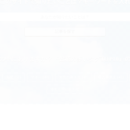
このサイトで知りたいことは？キーワードを入
の中にありますか？『投稿の多いタグTOP10』
起業 (51)
マネー (49)
女性の働き方 (48)
個人事業主 (42)
今すぐ問い合わせ