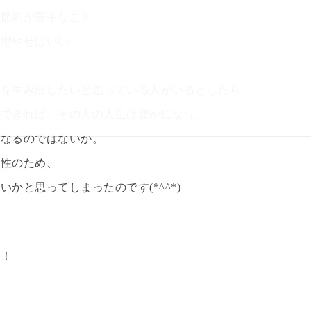
、節約が苦手なこと
を増やせばいい
金を生み出したいと思っている人がいるとしたら、
ができれば、その人の人生は豊かになり、
になるのではないか。
女性のため、
かと思ってしまったのです(*^^*)
！！