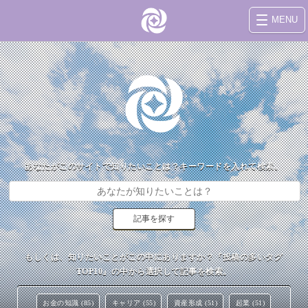
MENU
あなたがこのサイトで知りたいことは？キーワードを入れて検索。
もしくは、知りたいことがこの中にありますか？『投稿の多いタグ
TOP10』の中から選択して記事を検索。
お金の知識 (85)
キャリア (55)
資産形成 (51)
起業 (51)