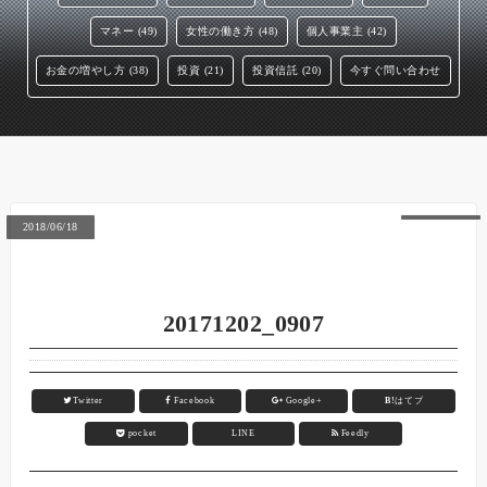
マネー (49)
女性の働き方 (48)
個人事業主 (42)
お金の増やし方 (38)
投資 (21)
投資信託 (20)
今すぐ問い合わせ
2018/06/18
20171202_0907
Twitter
Facebook
Google+
B!
はてブ
pocket
LINE
Feedly