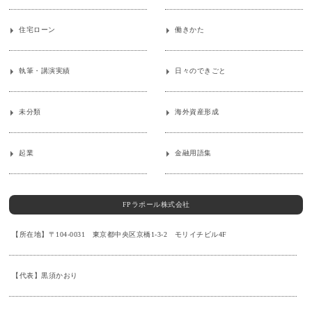
住宅ローン
働きかた
執筆・講演実績
日々のできごと
未分類
海外資産形成
起業
金融用語集
FPラポール株式会社
【所在地】〒104-0031 東京都中央区京橋1-3-2 モリイチビル4F
【代表】黒須かおり