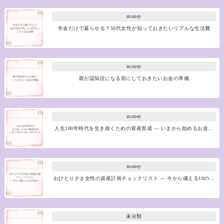
money
年金だけで暮らせる？50代女性が知っておきたいリアルな生活費
money
親が認知症になる前にしておきたいお金の準備
money
人生100年時代を生き抜くための資産形成 ― いまから始めるお金…
money
おひとりさま女性の資産計画チェックリスト ― 今から備える10の…
未分類