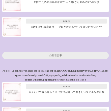
女性のためのお金の守り方 ― 50代から始める3つの習慣
money
失敗しない資産運用 ― プロが教える“やってはいけないこと”
の新着記事
Notice
: Undefined variable: cat_id in
/export/sd219/www/jp/r/e/gmoserver/0/9/sd1054109/fp-
rapport.com/wordpress-4.9.6-ja-jetpack_webfont-undernavicontrol/wp-
content/themes/gugulog1/new-post-cat.php
on line
9
money
年金だけで暮らせる？50代女性が知っておきたいリアルな生活費
money